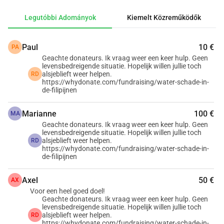
Fülöp-szigeteken. Nagyon kedves emberekké váltak 
Legutóbbi Adományok
Kiemelt Közreműködők
számunkra; már valóban a családunk részének tekintjük 
őket. 
Paul
10 €
PA
Nemrég a 12 éves lányuk, Wendhell, súlyosan 
Geachte donateurs. Ik vraag weer een keer hulp. Geen
megbetegedett dengue láz miatt. Hetekig magas láza volt, 
levensbedreigende situatie. Hopelijk willen jullie toch
erős fejfájása és gyomorpanaszai. Végül sürgősen 
alsjeblieft weer helpen.
RD
https://whydonate.com/fundraising/water-schade-in-
kórházba kellett vinni. Ott néhány napig szó szerint az élet 
de-filipijnen
és a halál határán feküdt. 
Örömmel mondhatom, hogy most már otthon van, de még 
Marianne
100 €
MA
mindig rendkívül legyengült. Valójában hosszabb ápolásra 
Geachte donateurs. Ik vraag weer een keer hulp. Geen
levensbedreigende situatie. Hopelijk willen jullie toch
lett volna szüksége, de a pénzügyi helyzet ezt nem tette 
alsjeblieft weer helpen.
RD
https://whydonate.com/fundraising/water-schade-in-
lehetővé.
de-filipijnen
Ezidáig a feleségem és én viseltük el az összes költséget 
Axel
50 €
AX
megtakarításból, IKB-ból és szabadságok eladásából de 
Voor een heel goed doel!
most a kórházi számlák túl magasra nőttek ahhoz, hogy 
Geachte donateurs. Ik vraag weer een keer hulp. Geen
levensbedreigende situatie. Hopelijk willen jullie toch
ezt még egyedül tudjuk vállalni.
alsjeblieft weer helpen.
RD
https://whydonate.com/fundraising/water-schade-in-