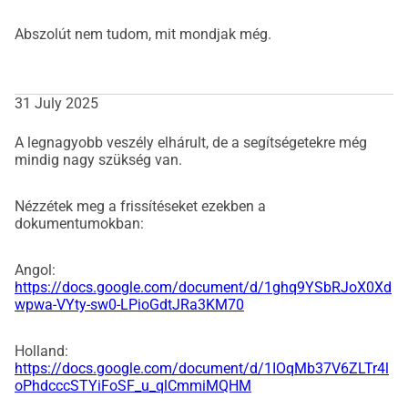
Abszolút nem tudom, mit mondjak még.
31 July 2025
A legnagyobb veszély elhárult, de a segítségetekre még
mindig nagy szükség van.
Nézzétek meg a frissítéseket ezekben a
dokumentumokban:
Angol:
https://docs.google.com/document/d/1ghq9YSbRJoX0Xd
wpwa-VYty-sw0-LPioGdtJRa3KM70
Holland:
https://docs.google.com/document/d/1IOqMb37V6ZLTr4l
oPhdcccSTYiFoSF_u_qlCmmiMQHM