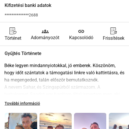
Kifizetési banki adatok
**************2688
groups
link
Adományozót
Kapcsolódó
Történet
Frissítések
Gyűjtés Története
Béke legyen mindannyiotokkal, jó emberek. Köszönöm, 
hogy időt szántatok a támogatási linkre való kattintásra, és 
ha megengeded, talán először bemutatkoznék.
A nevem Sahar, és Szingapúrból származom. A 
testvéremet, Saadot egy barátom által ismertem meg, aki 
szintén segít néhány családnak Gazában. Az ő története 
További információ
fogott meg, ami arra késztetett, hogy bármilyen módon 
segítsek neki, és ő kedvesen megkért, hogy segítsek 
létrehozni ezt a támogatási kampányt, hogy túlélhesse ezt 