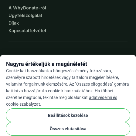
A WhyDonate-ről
Ügyfélszolgálat
Díjak
Kapcsolatfelvétel
expand_more
További források
Nagyra értékeljük a magánéletét
Cookie-kat használunk a böngészési élmény fokozására,
személyre szabott hirdetések vagy tartalom megjelenítésére,
valamint forgalmunk elemzésére. Az "Összes elfogadása" gombra
arrow_drop_down
Hu
kattintva hozzájárul a cookie-k használatához. Ha többet
szeretne megtudni, tekintse meg oldalunkat
adatvédelmi és
★★★★★
4,9 / 5 több mint 500 értékelés alapján
cookie-szabályzat
.
Beállítások kezelése
© 2012–2026
WhyDonate
Adatvédelem és sütik
Összes elutasítása
cookie
Általános szerződési feltételek
Cookie Beállítások