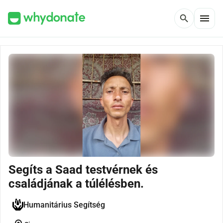
menu
search
Segíts a Saad testvérnek és
családjának a túlélésben.
Humanitárius Segítség