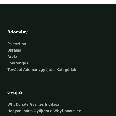
luxusokért, nem kényelemért hanem a túlélésért, a 
méltóságért, és a lehetőségért, hogy újra talpra állhassak.
Minden adomány, bármilyen kicsi is, egy lépéssel közelebb 
visz minket a menedékhez, az élelemhez, a gyermekeim 
Adomány
oktatásához és a lehetőséghez, hogy méltósággal 
újjáépíthessük az életünket. Ti nem csupán pénzt adtok 
Palesztina
jövőt adtok nekünk.
Ukrajna
Árvíz
Kérlek, segíts nekünk újra felemelkedni.
Földrengés
További Adománygyűjtési Kategóriák
Köszönöm, hogy időt szántál a történetem elolvasására, és 
legyen Isten könnyebb mindennapjaitokban, és növelje 
meg eltartásotokat.
Gyűjtés
WhyDonate Gyűjtés Indítása
Hogyan Indíts Gyűjtést a WhyDonate-en