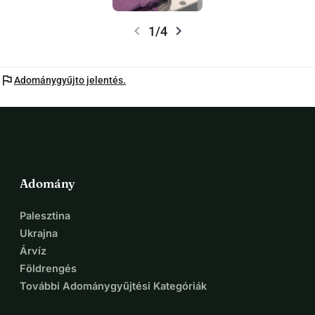
chevron_left
chevron_right
1/4
flag
Adománygyűjto jelentés.
Adomány
Palesztina
Ukrajna
Árvíz
Földrengés
További Adománygyűjtési Kategóriák