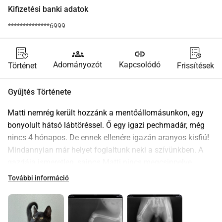
Kifizetési banki adatok
**************6999
groups
link
Adományozót
Kapcsolódó
Történet
Frissítések
Gyűjtés Története
Matti nemrég került hozzánk a mentőállomásunkon, egy 
bonyolult hátsó lábtöréssel. Ő egy igazi pechmadár, még 
nincs 4 hónapos. De ennek ellenére igazán aranyos kisfiú! 
Mindannyian már helyet foglaltunk neki a szívünkben. A 
gazdája ismeretlen, sajnos Matti nincs megcsippelve.
A Dierenkliniek Stevenshof nagyszerű állatorvosa szép 
További információ
ajánlatot tudott tenni a fiatal kandúr műtétjére. Sok pénz, 
ez igaz, de sokkal rosszabb is lehetett volna, ha nem 
kapunk támogatást az állatorvostól.