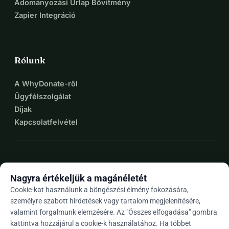
Adományozási Űrlap Bővítmény
Zapier Integráció
Rólunk
A WhyDonate-ről
Ügyfélszolgálat
Díjak
Kapcsolatfelvétel
expand_more
További források
Nagyra értékeljük a magánéletét
Cookie-kat használunk a böngészési élmény fokozására,
személyre szabott hirdetések vagy tartalom megjelenítésére,
valamint forgalmunk elemzésére. Az "Összes elfogadása" gombra
arrow_drop_down
Hu
kattintva hozzájárul a cookie-k használatához. Ha többet