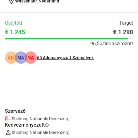
location_on
Wassenaar, Nederland
Gyűjtött
Target
€ 1 245
€ 1 290
96,5%
finanszírozott
AN
NA
NA
65
Adományozott Személyek
Megosztás
Adomány
Szervező
Stichting Nationale Dierenzorg
Kedvezményezett
info
Stichting Nationale Dierenzorg