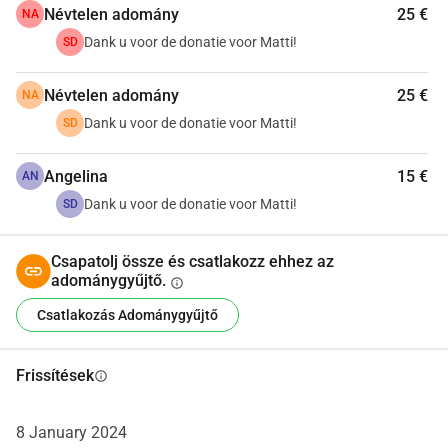
Névtelen adomány
25 €
NA
Dank u voor de donatie voor Matti!
SD
Névtelen adomány
25 €
NA
Dank u voor de donatie voor Matti!
SD
Angelina
15 €
AN
Dank u voor de donatie voor Matti!
SD
Csapatolj össze és csatlakozz ehhez az
adománygyűjtő.
info
Csatlakozás Adománygyűjtő
Frissítések
info
8 January 2024