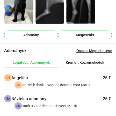
Kérjük, mindenki segítsen Mattinak. Ön is segít?
Az alábbiakban szívesen megosztjuk a hátsó lábáról 
készült fényképeket, amelyeken látható, hogy sürgősen 
helyre kell állítani.
Kis Matti és az állatgondozó csapat nevében, előre is 
hatalmas köszönet!
Adomány
Megosztás
Adományok
Összes Megtekintése
Legutóbbi Adományok
Kiemelt Közreműködők
Angelina
25 €
AN
Hartelijk dank u voor de donatie voor Matti!
SD
Névtelen adomány
25 €
NA
Dank u voor de donatie voor Matti!
SD