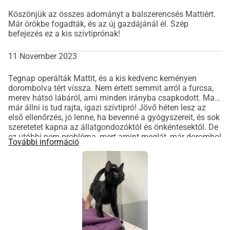
Köszönjük az összes adományt a balszerencsés Mattiért.
Már örökbe fogadták, és az új gazdájánál él. Szép
befejezés ez a kis szívtiprónak!
11 November 2023
Tegnap operálták Mattit, és a kis kedvenc keményen
dorombolva tért vissza. Nem értett semmit arról a furcsa,
merev hátsó lábáról, ami minden irányba csapkodott. Ma
már állni is tud rajta, igazi szívtipró! Jövő héten lesz az
első ellenőrzés, jó lenne, ha bevenné a gyógyszereit, és sok
szeretetet kapna az állatgondozóktól és önkéntesektől. De
ez utóbbi nem probléma, mert amint meglát, már dorombol
További információ
is!