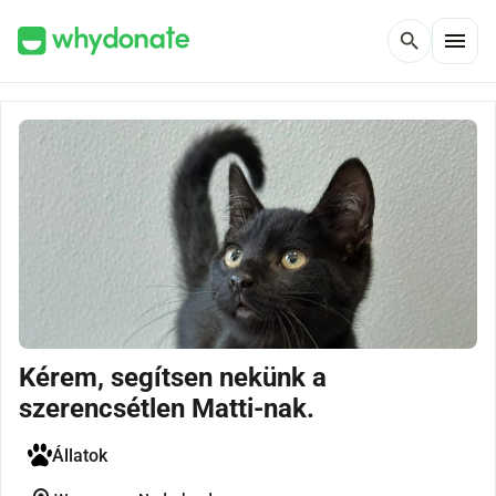
menu
search
Kérem, segítsen nekünk a
szerencsétlen Matti-nak.
Állatok