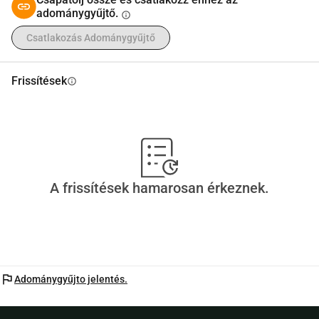
adománygyűjtő.
info
Csatlakozás Adománygyűjtő
Frissítések
info
A frissítések hamarosan érkeznek.
flag
Adománygyűjto jelentés.