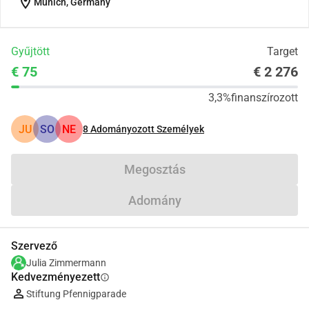
location_on
Munich, Germany
Gyűjtött
Target
€ 75
€ 2 276
3,3%
finanszírozott
JU
SO
NE
8
Adományozott Személyek
Megosztás
Adomány
Szervező
Julia Zimmermann
Kedvezményezett
info
Stiftung Pfennigparade