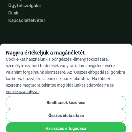
Ügyfélszolgálat
Díjak
Kapcsolatfelvétel
expand_more
További források
Nagyra értékeljük a magánéletét
Cookie-kat használunk a böngészési élmény fokozására,
személyre szabott hirdetések vagy tartalom megjelenítésére,
valamint forgalmunk elemzésére. Az "Összes elfogadása" gombra
arrow_drop_down
Hu
kattintva hozzájárul a cookie-k használatához. Ha többet
szeretne megtudni, tekintse meg oldalunkat
adatvédelmi és
★★★★★
4,9 / 5 több mint 500 értékelés alapján
cookie-szabályzat
.
Beállítások kezelése
© 2012–2026
WhyDonate
Adatvédelem és sütik
Összes elutasítása
cookie
Általános szerződési feltételek
Cookie Beállítások
stripe
Európában Készült
★
Ellenőrzött Partner
check
Az összes elfogadása