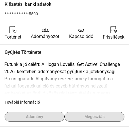
Kifizetési banki adatok
**************5500
groups
link
Adományozót
Kapcsolódó
Történet
Frissítések
Gyűjtés Története
Futunk a jó célért: A Hogan Lovells  Get Active! Challenge 
2026  keretében adományokat gyűjtünk a jótékonysági 
Pfennigparade Alapítvány részére, amely támogatja a 
fizikai fogyatékkal élő és egyéb hátrányos helyzetű 
embereket az önálló közösségi részvétel és a magas 
életszínvonal elérésében. A  Making Perspectives Move   
További információ
Futunk, ti adományoztok  mottó alatt arra törekszünk, hogy 
minél több kilométert fussunk vagy kerékpározzunk. 
Adomány
Megosztás
Célunk a 2.276 kilométer   a távolság az összes német 