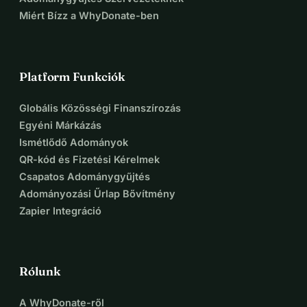
Miért Bízz a WhyDonate-ben
Platform Funkciók
Globális Közösségi Finanszírozás
Egyéni Márkázás
Ismétlődő Adományok
QR-kód és Fizetési Kérelmek
Csapatos Adománygyűjtés
Adományozási Űrlap Bővítmény
Zapier Integráció
Rólunk
A WhyDonate-ről