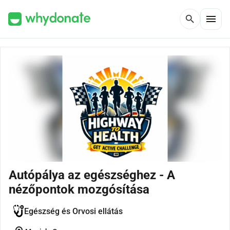
menu
search
Autópálya az egészséghez - A
nézőpontok mozgósítása
Egészség és Orvosi ellátás