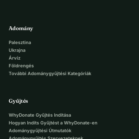
Adomány
Palesztina
Ukrajna
Árvíz
Földrengés
További Adománygyűjtési Kategóriák
Gyűjtés
WhyDonate Gyűjtés Indítása
Hogyan Indíts Gyűjtést a WhyDonate-en
Adománygyűjtési Útmutatók
Adománygyűjtés Szervezeteknek