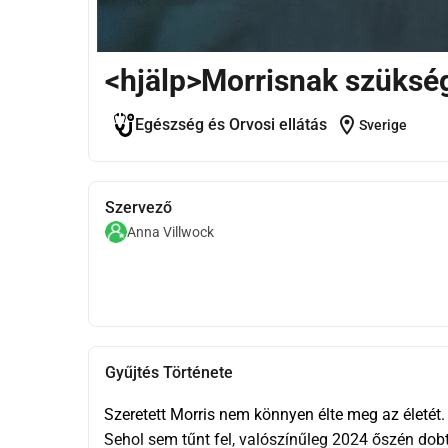
<hjälp>Morrisnak szükség
location_on
Egészség és Orvosi ellátás
Sverige
Szervező
Anna Villwock
Gyűjtés Története
Szeretett Morris nem könnyen élte meg az életét.
Sehol sem tűnt fel, valószínűleg 2024 őszén dobták