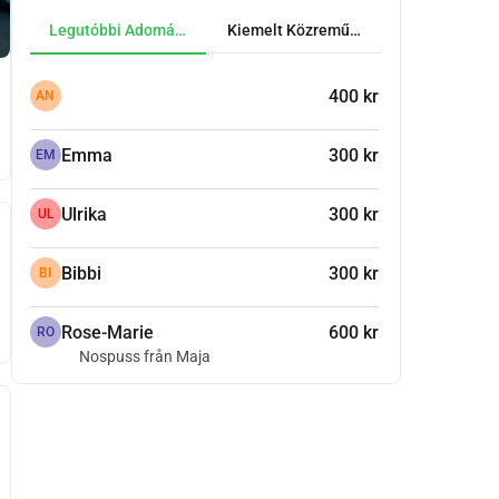
Legutóbbi Adományok
Kiemelt Közreműködők
400 kr
AN
Emma
300 kr
EM
Ulrika
300 kr
UL
Bibbi
300 kr
BI
Rose-Marie
600 kr
RO
Nospuss från Maja