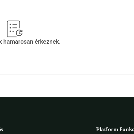
em, hogy nem tudom egyedül megoldani. Nagyon szeretném, ha 
y élni, mint a herceg, aki valójában!
ek hamarosan érkeznek.
és
Platform Funkc