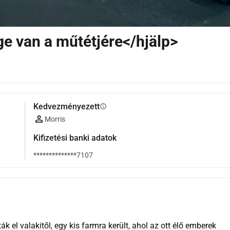
e van a műtétjére</hjälp>
Kedvezményezett
info
Morris
Kifizetési banki adatok
**************7107
 el valakitől, egy kis farmra került, ahol az ott élő emberek 