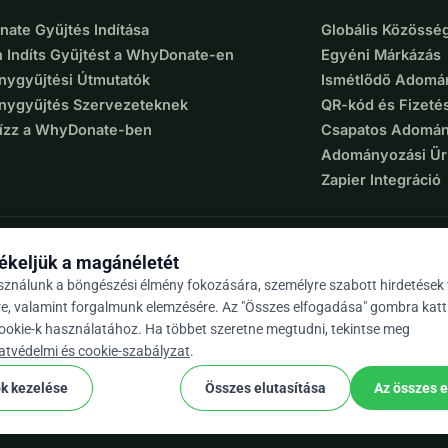
ate Gyűjtés Indítása
Globális Közösség
 Indíts Gyűjtést a WhyDonate-en
Egyéni Márkázás
ygyűjtési Útmutatók
Ismétlődő Adomá
ygyűjtés Szervezeteknek
QR-kód és Fizeté
Bízz a WhyDonate-ben
Csapatos Adomán
Adományozási Űr
Zapier Integráció
ékeljük a magánéletét
sználunk a böngészési élmény fokozására, személyre szabott hirdetések
re, valamint forgalmunk elemzésére. Az "Összes elfogadása" gombra katt
cookie-k használatához. Ha többet szeretne megtudni, tekintse meg
9 / 5 több mint 500 értékelés alapján
atvédelmi és cookie-szabályzat
.
ok kezelése
Összes elutasítása
Az összes 
cookie
nos szerződési feltételek
Cookie Beállítások