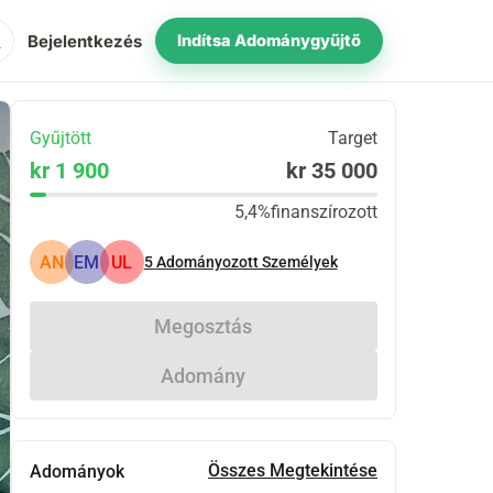
ch
Bejelentkezés
Indítsa Adománygyűjtő
Gyűjtött
Target
kr 1 900
kr 35 000
5,4%
finanszírozott
AN
EM
UL
5
Adományozott Személyek
Megosztás
Adomány
Összes Megtekintése
Adományok