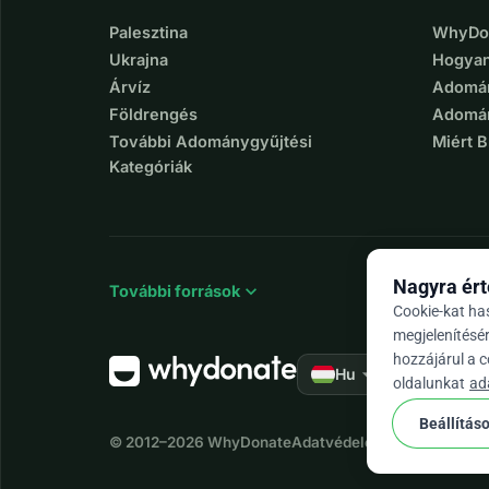
Palesztina
WhyDon
Ukrajna
Hogyan
Árvíz
Adomán
Földrengés
Adomán
További Adománygyűjtési
Miért 
Kategóriák
Nagyra ért
expand_more
További források
Cookie-kat ha
megjelenítésé
hozzájárul a 
arrow_drop_down
★★★★★
Hu
4,
oldalunkat
ad
Beállítás
© 2012–2026
WhyDonate
Adatvédelem és sütik
Általá