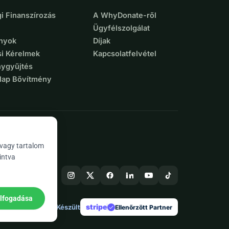
i Finanszírozás
A WhyDonate-ről
Ügyfélszolgálat
nyok
Díjak
si Kérelmek
Kapcsolatfelvétel
ygyűjtés
lap Bővítmény
 vagy tartalom
intva
elfogadása
stripe
Európában Készült
★
Ellenőrzött Partner
check