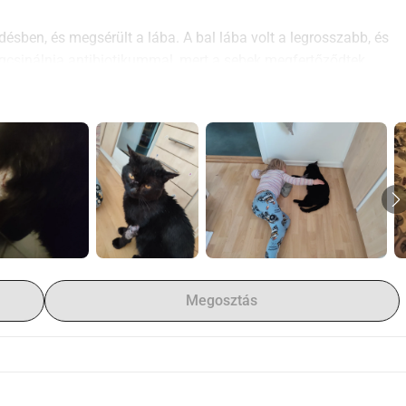
sben, és megsérült a lába. A bal lába volt a legrosszabb, és 
igcsinálnia antibiotikummal, mert a sebek megfertőződtek. 
og.
torvoshoz kellett vinnünk. Ott megkapták a chipet, 
t át, amely során csak három törött és laza fogat találtak, 
dbe jön.
ik, de azt hittem, csak bedugult. Kaptam egy időpontot, és 
rült, hogy rekeszizom sérve van, ami miatt a hasi szervek 
.
hívnunk, hogy megnézzük a lehetőségeket.
beesetten keresek valakit, aki olcsóbban elvégezheti.
Megosztás
tással és szeretettel.
volt már gazdája, mielőtt elhagyták, mert nem okozott semmiféle 
em vissza. Mind nekem, mind a lányomnak.
t és békés életet, anélkül, hogy a szemét között kellene 