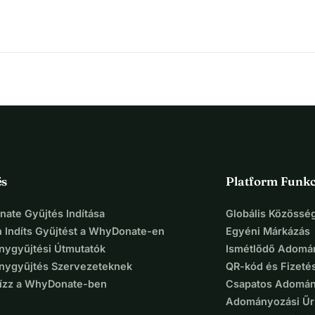
és
Platform Funkc
ate Gyűjtés Indítása
Globális Közösség
 Indíts Gyűjtést a WhyDonate-en
Egyéni Márkázás
ygyűjtési Útmutatók
Ismétlődő Adomá
ygyűjtés Szervezeteknek
QR-kód és Fizeté
Bízz a WhyDonate-ben
Csapatos Adomán
Adományozási Űr