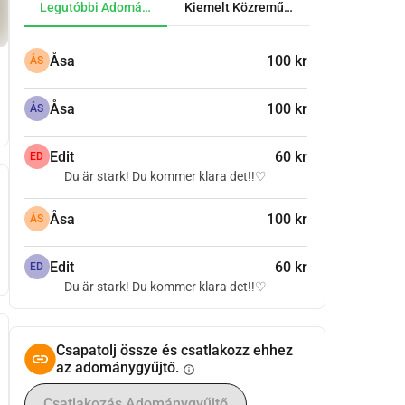
Legutóbbi Adományok
Kiemelt Közreműködők
Åsa
100 kr
ÅS
Åsa
100 kr
ÅS
Edit
60 kr
ED
Du är stark! Du kommer klara det!!♡
Åsa
100 kr
ÅS
Edit
60 kr
ED
Du är stark! Du kommer klara det!!♡
Csapatolj össze és csatlakozz ehhez
az adománygyűjtő.
info
Csatlakozás Adománygyűjtő