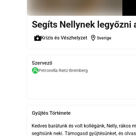
Segíts Nellynek legyőzni 
location_on
Krízis és Vészhelyzet
Sverige
Szervező
Petronella Rietz-Bremberg
Gyűjtés Története
Kedves barátunk és volt kollégánk, Nelly, rákos
segítsünk neki. Támogasd gyűjtésünket, és olvasd 