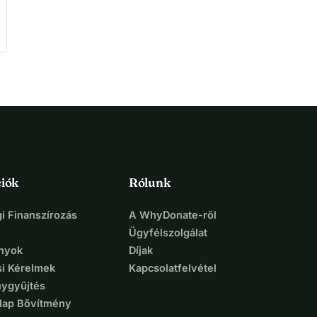
iók
Rólunk
i Finanszírozás
A WhyDonate-ről
Ügyfélszolgálat
nyok
Díjak
si Kérelmek
Kapcsolatfelvétel
ygyűjtés
lap Bővítmény