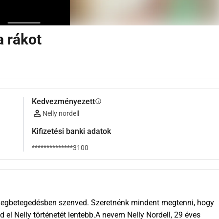
a rákot
Kedvezményezett
info
Nelly nordell
Kifizetési banki adatok
**************3100
 megbetegedésben szenved. Szeretnénk mindent megtenni, hogy 
el Nelly történetét lentebb.A nevem Nelly Nordell, 29 éves 