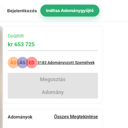
ch
Bejelentkezés
Indítsa Adománygyűjtő
Gyűjtött
kr 653 725
ÅS
ÅS
ED
3183
Adományozott Személyek
Megosztás
Adomány
Összes Megtekintése
Adományok