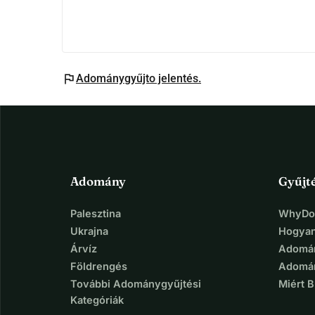
flag
Adománygyűjto jelentés.
Adomány
Gyűjt
Palesztina
WhyDon
Ukrajna
Hogyan
Árvíz
Adomán
Földrengés
Adomán
További Adománygyűjtési
Miért 
Kategóriák