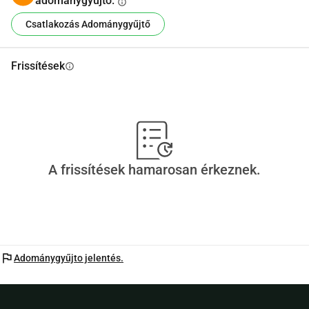
adománygyűjtő.
info
Csatlakozás Adománygyűjtő
Frissítések
info
A frissítések hamarosan érkeznek.
flag
Adománygyűjto jelentés.