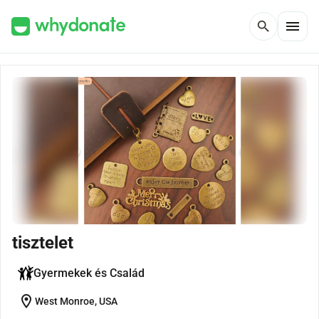
menu
search
tisztelet
Gyermekek és Család
location_on
West Monroe, USA