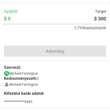
Gyűjtött
Target
$ 5
$ 300
1,7%
finanszírozott
Megosztás
Adomány
Szervező
Michael Farrington
Kedvezményezett
info
Michael Farrington
Kifizetési banki adatok
**************9463