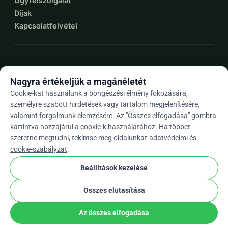
Ügyfélszolgálat
Díjak
Kapcsolatfelvétel
expand_more
További források
Nagyra értékeljük a magánéletét
Cookie-kat használunk a böngészési élmény fokozására,
személyre szabott hirdetések vagy tartalom megjelenítésére,
valamint forgalmunk elemzésére. Az "Összes elfogadása" gombra
arrow_drop_down
Hu
kattintva hozzájárul a cookie-k használatához. Ha többet
szeretne megtudni, tekintse meg oldalunkat
adatvédelmi és
★★★★★
4,9 / 5 több mint 500 értékelés alapján
cookie-szabályzat
.
Beállítások kezelése
© 2012–2026
WhyDonate
Adatvédelem és sütik
Összes elutasítása
cookie
Általános szerződési feltételek
Cookie Beállítások
stripe
Európában Készült
★
Ellenőrzött Partner
check
Az összes elfogadása