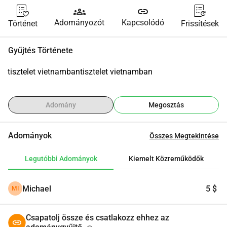
groups
link
Adományozót
Kapcsolódó
Történet
Frissítések
Gyűjtés Története
tisztelet vietnambantisztelet vietnamban
Adomány
Megosztás
Adományok
Összes Megtekintése
Legutóbbi Adományok
Kiemelt Közreműködők
Michael
5 $
MI
Csapatolj össze és csatlakozz ehhez az