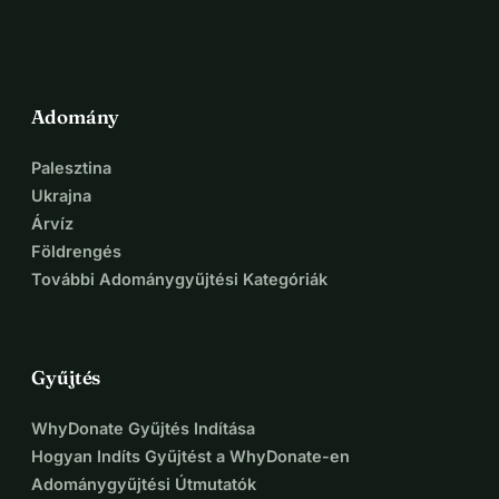
mindig gondosan és tisztelettel.
Bármilyen hozzájárulás, bármilyen kicsi is, jelentős 
változást hozhat ebben a család életében, és segíthet 
stabilitást és reményt nyújtani egy nagyon nehéz 
időszakban. Köszönjük, hogy szolidaritással, 
Adomány
emberiességgel és tisztelettel támogatják őket.
Palesztina
Ukrajna
Árvíz
Földrengés
További Adománygyűjtési Kategóriák
Gyűjtés
WhyDonate Gyűjtés Indítása
Hogyan Indíts Gyűjtést a WhyDonate-en
Adománygyűjtési Útmutatók