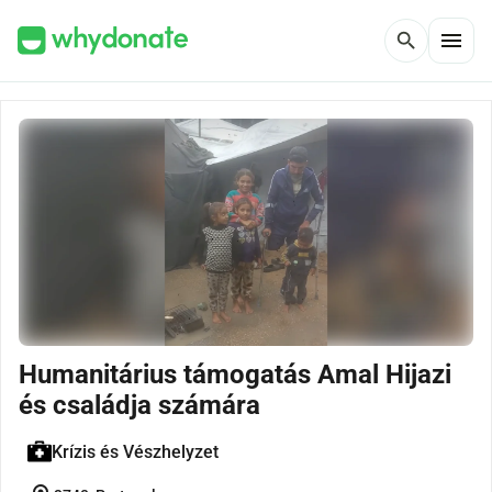
menu
search
Humanitárius támogatás Amal Hijazi
és családja számára
Krízis és Vészhelyzet