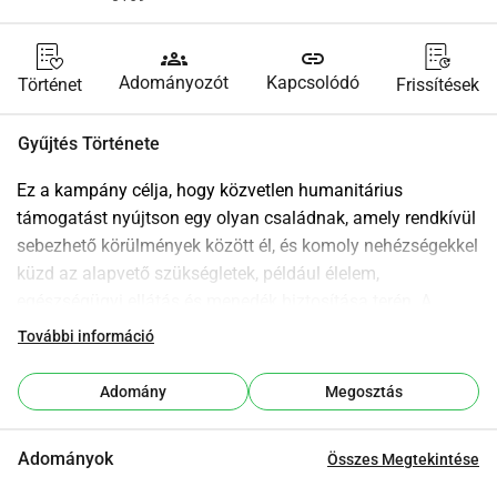
groups
link
Adományozót
Kapcsolódó
Történet
Frissítések
Gyűjtés Története
Ez a kampány célja, hogy közvetlen humanitárius 
támogatást nyújtson egy olyan családnak, amely rendkívül 
sebezhető körülmények között él, és komoly nehézségekkel 
küzd az alapvető szükségletek, például élelem, 
egészségügyi ellátás és menedék biztosítása terén. A 
segítséget európai önkéntesek koordinálják, akik közvetlen 
További információ
kapcsolatban állnak a családdal.
Amal Hijazi Gaz -ban él a férjével és négy gyermekével. 
Adomány
Megosztás
Férje elvesztette az egyik lábát, és a család nap mint nap 
küzd a túlélésért és a gyermekeik gondozásáért. Jelenleg 
Adományok
Összes Megtekintése
teljes mértékben a szolidaritásra támaszkodnak, hogy a 
legalapvetőbb szükségleteiket kielégíthessék.