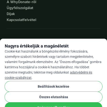
A WhyDonate-ről
Ügyfélszolgálat
Díjak
Kapcsolatfelvétel
expand_more
További források
Nagyra értékeljük a magánéletét
Cookie-kat használunk a böngészési élmény fokozására,
személyre szabott hirdetések vagy tartalom megjelenítésére,
valamint forgalmunk elemzésére. Az "Összes elfogadása" gombra
arrow_drop_down
Hu
kattintva hozzájárul a cookie-k használatához. Ha többet
szeretne megtudni, tekintse meg oldalunkat
adatvédelmi és
★★★★★
4,9 / 5 több mint 500 értékelés alapján
cookie-szabályzat
.
Beállítások kezelése
© 2012–2026
WhyDonate
Adatvédelem és sütik
Összes elutasítása
cookie
Általános szerződési feltételek
Cookie Beállítások
stripe
Európában Készült
★
Ellenőrzött Partner
check