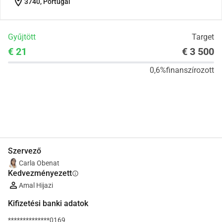
location_on
3740, Portugal
Gyűjtött
Target
€ 21
€ 3 500
0,6%
finanszírozott
Megosztás
Adomány
Szervező
Carla Obenat
Kedvezményezett
info
Amal Hijazi
Kifizetési banki adatok
**************0169