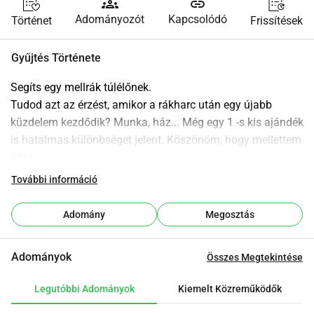
groups
link
Adományozót
Kapcsolódó
Történet
Frissítések
Gyűjtés Története
Segíts egy mellrák túlélőnek.
Tudod azt az érzést, amikor a rákharc után egy újabb 
küzdelem kezdődik? Munka, ház... Még egy 1 -s kis ajándék 
is hatalmas különbséget jelent. Köszönöm, hogy mellettem 
állsz.
További információ
Adomány
Megosztás
Adományok
Összes Megtekintése
Legutóbbi Adományok
Kiemelt Közreműködők