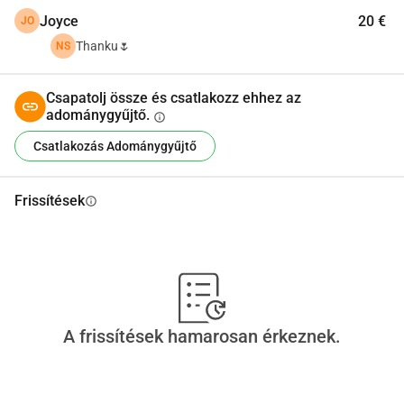
Joyce
20 €
JO
Thanku🌷
NS
Csapatolj össze és csatlakozz ehhez az
adománygyűjtő.
info
Csatlakozás Adománygyűjtő
Frissítések
info
A frissítések hamarosan érkeznek.