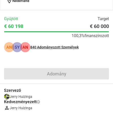
location_on
Nederland
Gyűjtött
Target
€ 60 198
€ 60 000
100,3%
finanszírozott
AN
SY
AN
840
Adományozott Személyek
Megosztás
Adomány
Szervező
Jerry Huizinga
Kedvezményezett
info
Jerry Huizinga