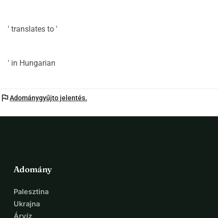
' translates to '
' in Hungarian
flag
Adománygyűjto jelentés.
Adomány
Palesztina
Ukrajna
Árvíz