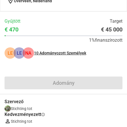
location_on
Overveen, Nederland
Gyűjtött
Target
€ 470
€ 45 000
1%
finanszírozott
LE
LE
NA
10
Adományozott Személyek
Megosztás
Adomány
Szervező
Stichting tot
Kedvezményezett
info
Stichting tot