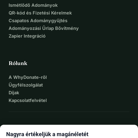
Ismétlődő Adományok
QR-kód és Fizetési Kérelmek
Csapatos Adománygyűjtés
Adományozási Űrlap Bővítmény
Zapier Integráció
Rólunk
A WhyDonate-ről
Ügyfélszolgálat
Díjak
Kapcsolatfelvétel
expand_more
További források
Nagyra értékeljük a magánéletét