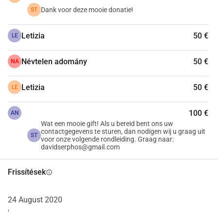
Dank voor deze mooie donatie!
ST
Letizia
50 €
LE
Névtelen adomány
50 €
NA
Letizia
50 €
LE
100 €
AN
Wat een mooie gift! Als u bereid bent ons uw
contactgegevens te sturen, dan nodigen wij u graag uit
ST
voor onze volgende rondleiding. Graag naar:
davidserphos@gmail.com
Frissítések
info
24 August 2020
'