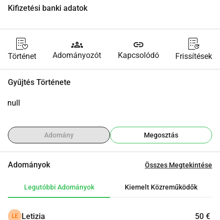
Kifizetési banki adatok
groups
link
Adományozót
Kapcsolódó
Történet
Frissítések
Gyűjtés Története
null
Adomány
Megosztás
Adományok
Összes Megtekintése
Legutóbbi Adományok
Kiemelt Közreműködők
Letizia
50 €
LE