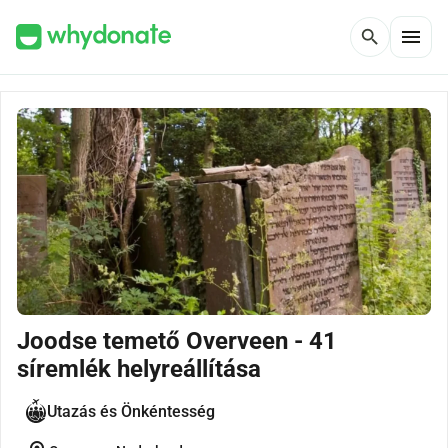
menu
search
Joodse temető Overveen - 41
síremlék helyreállítása
Utazás és Önkéntesség