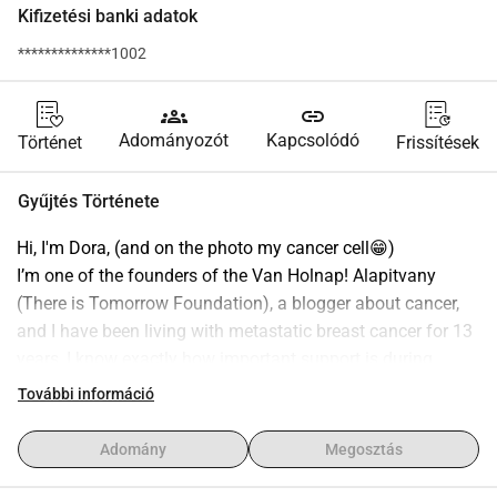
Kifizetési banki adatok
**************1002
groups
link
Adományozót
Kapcsolódó
Történet
Frissítések
Gyűjtés Története
Hi, I'm Dora, (and on the photo my cancer cell😁)
I’m one of the founders of the Van Holnap! Alapitvany 
(There is Tomorrow Foundation), a blogger about cancer, 
and I have been living with metastatic breast cancer for 13 
years, I know exactly how important support is during 
treatment.
További információ
Over the years I have learned that treatment is not just 
about medicines. Physical condition, proper nutrition and 
Adomány
Megosztás
continuous support are very important during this period, 