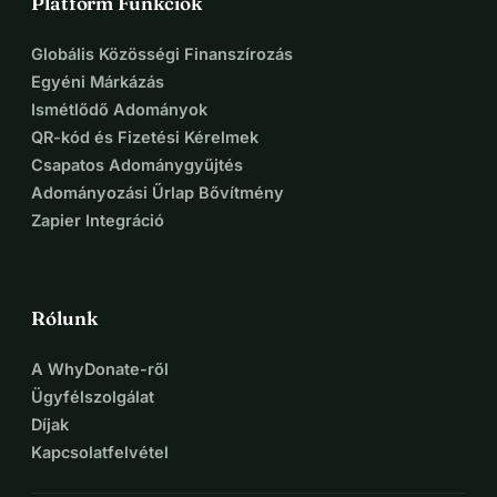
Platform Funkciók
Globális Közösségi Finanszírozás
Egyéni Márkázás
Ismétlődő Adományok
QR-kód és Fizetési Kérelmek
Csapatos Adománygyűjtés
Adományozási Űrlap Bővítmény
Zapier Integráció
Rólunk
A WhyDonate-ről
Ügyfélszolgálat
Díjak
Kapcsolatfelvétel