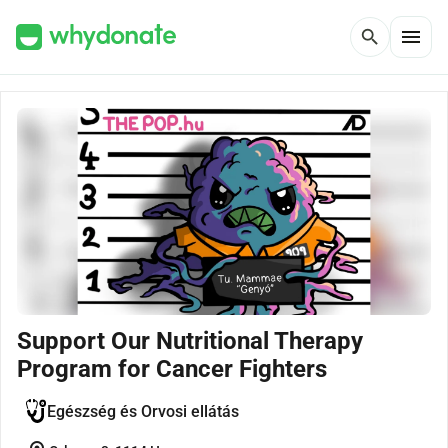
menu
search
Support Our Nutritional Therapy
Program for Cancer Fighters
Egészség és Orvosi ellátás