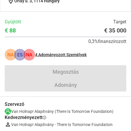
location_on
Orlay u. 3, 1114 Hungary
Gyűjtött
Target
€ 88
€ 35 000
0,3%
finanszírozott
NA
ES
NA
4
Adományozott Személyek
Megosztás
Adomány
Szervező
Van Holnap! Alapítvány (There Is Tomorrow Foundation)
Kedvezményezett
info
Van Holnap! Alapítvány - There Is Tomorrow Foundation