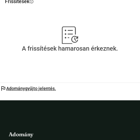
Frissítések
info
A frissítések hamarosan érkeznek.
flag
Adománygyűjto jelentés.
Adomány