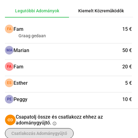
Legutóbbi Adományok
Kiemelt Közreműködők
Fam
15 €
FA
Graag gedaan
Marian
50 €
MA
Fam
20 €
FA
Esther
5 €
ES
Peggy
10 €
PE
Csapatolj össze és csatlakozz ehhez az
adománygyűjtő.
info
Csatlakozás Adománygyűjtő