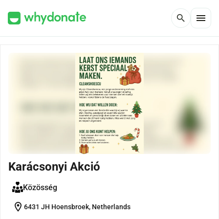
menu
search
Karácsonyi Akció
Közösség
location_on
6431 JH Hoensbroek, Netherlands