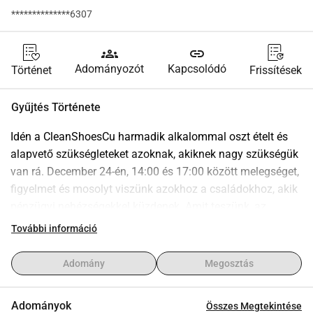
**************6307
groups
link
Adományozót
Kapcsolódó
Történet
Frissítések
Gyűjtés Története
Idén a CleanShoesCu harmadik alkalommal oszt ételt és 
alapvető szükségleteket azoknak, akiknek nagy szükségük 
van rá. December 24-én, 14:00 és 17:00 között melegséget, 
figyelmet és mosolyt viszünk azokhoz a családokhoz, akik 
pénzügyi nehézségekkel küzdenek. Amit teszünk, az 
egyszerű, de jelentőségteljes: ételt osztunk, gondoskodást 
További információ
mutatunk, és éreztetjük, hogy senki sincs egyedül az 
ünnepek alatt. Támogatók és elkötelezett emberek 
Adomány
Megosztás
segítségével a karácsonyestét a remény pillanatává 
varázsoljuk. Együtt változtatunk a világon.
Adományok
Összes Megtekintése