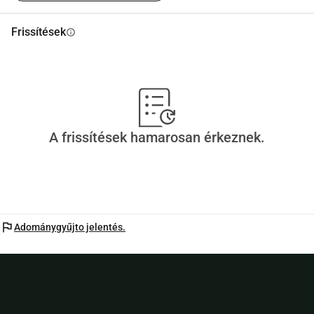
Frissítések
info
A frissítések hamarosan érkeznek.
flag
Adománygyűjto jelentés.