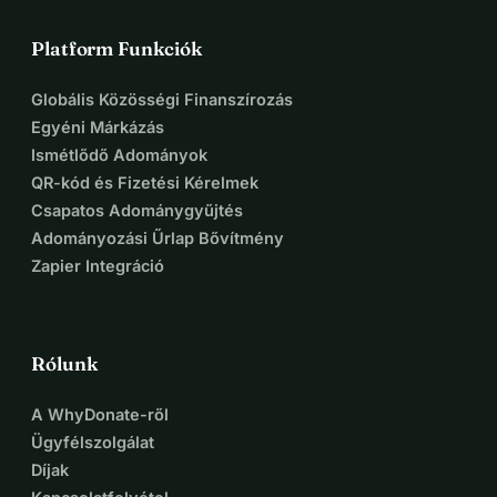
Platform Funkciók
Globális Közösségi Finanszírozás
Egyéni Márkázás
Ismétlődő Adományok
QR-kód és Fizetési Kérelmek
Csapatos Adománygyűjtés
Adományozási Űrlap Bővítmény
Zapier Integráció
Rólunk
A WhyDonate-ről
Ügyfélszolgálat
Díjak