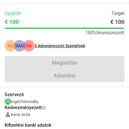
Gyűjtött
Target
€ 100
€ 100
100%
finanszírozott
FA
MA
FA
5
Adományozott Személyek
Megosztás
Adomány
Szervező
Ingel Petronillia
Kedvezményezett
info
Kerst Actie
Kifizetési banki adatok