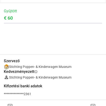
Gyűjtött
€ 60
Megosztás
Adomány
Szervező
Stichting Poppen- & Kinderwagen Museum
Kedvezményezett
info
Stichting Poppen- & Kinderwagen Museum
Kifizetési banki adatok
**************2361