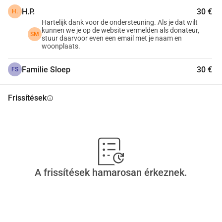
H.P.
30 €
H.
Hartelijk dank voor de ondersteuning. Als je dat wilt
kunnen we je op de website vermelden als donateur,
SM
stuur daarvoor even een email met je naam en
woonplaats.
Familie Sloep
30 €
FS
Frissítések
info
A frissítések hamarosan érkeznek.