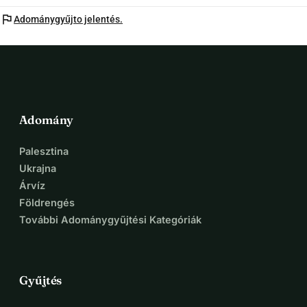
flag
Adománygyűjto jelentés.
Adomány
Palesztina
Ukrajna
Árvíz
Földrengés
További Adománygyűjtési Kategóriák
Gyűjtés