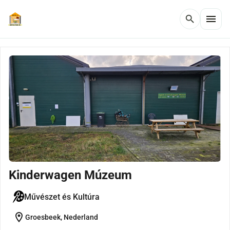
menu
search
Kinderwagen Múzeum
Művészet és Kultúra
location_on
Groesbeek, Nederland