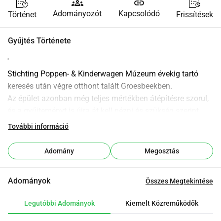
groups
link
Adományozót
Kapcsolódó
Történet
Frissítések
Gyűjtés Története
'
Stichting Poppen- & Kinderwagen Múzeum évekig tartó 
keresés után végre otthont talált Groesbeekben.
Az épület azonban még teljes mértékben átépítésre szorul, 
és a gyűjteményt is újra át kell nézni és szükség szerint 
helyreállítani.
További információ
Támogasd a múzeumot, hogy vonzó helyszínt 
alakíthassunk ki és gondozhassuk, felkészítsük és 
Adomány
Megosztás
karbantartsuk a gyűjteményt.
Azaz, segíts a társadalmi, társadalmi és ipari örökség 
Adományok
Összes Megtekintése
jelentős részének megőrzésében.
'
Legutóbbi Adományok
Kiemelt Közreműködők