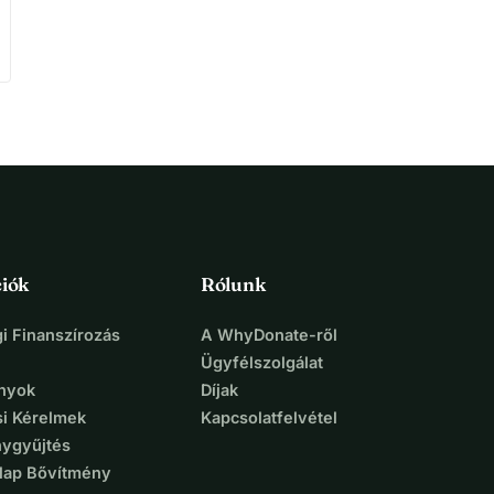
iók
Rólunk
i Finanszírozás
A WhyDonate-ről
Ügyfélszolgálat
nyok
Díjak
si Kérelmek
Kapcsolatfelvétel
ygyűjtés
lap Bővítmény