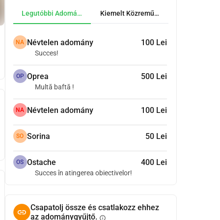
Legutóbbi Adományok
Kiemelt Közreműködők
Névtelen adomány
100 Lei
NA
Succes!
Oprea
500 Lei
OP
Multă baftă !
Névtelen adomány
100 Lei
NA
Sorina
50 Lei
SO
Ostache
400 Lei
OS
Succes în atingerea obiectivelor!
Csapatolj össze és csatlakozz ehhez
az adománygyűjtő.
info