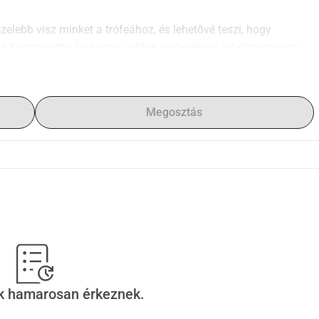
elebb visz minket a trófeához, és lehetővé teszi, hogy 
 Kapcsolatba léphettek velünk a következő telefonszámon: 
Megosztás
ek hamarosan érkeznek.