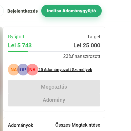
ch
Bejelentkezés
Indítsa Adománygyűjtő
Gyűjtött
Target
Lei 5 743
Lei 25 000
23%
finanszírozott
NA
OP
NA
25
Adományozott Személyek
Megosztás
Adomány
Összes Megtekintése
Adományok