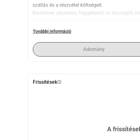
szállás és a részvétel költségeit.
Bármilyen adomány, függetlenül az összegtől, köz
Romániát a legmagasabb szinten képviselhessük!
0720455711 bármilyen információért.
További információ
Adomány
Frissítések
info
A frissítés