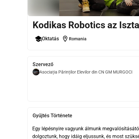
Kodikas Robotics az Isz
location_on
Oktatás
Romania
Szervező
Asociația Părinților Elevilor din CN GM MURGOCI
Gyűjtés Története
Egy lépésnyire vagyunk álmunk megvalósításától:
dolgoztunk, hogy idáig eljussunk, és most szükség