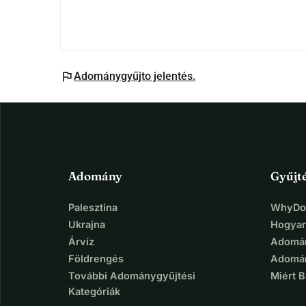
flag
Adománygyűjto jelentés.
Adomány
Gyűjt
Palesztina
WhyDon
Ukrajna
Hogyan
Árvíz
Adomán
Földrengés
Adomán
További Adománygyűjtési
Miért 
Kategóriák