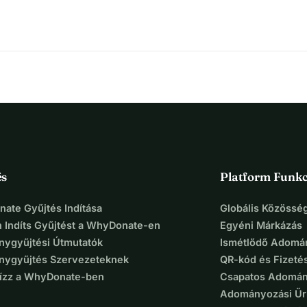
és
Platform Funkc
ate Gyűjtés Indítása
Globális Közösség
 Indíts Gyűjtést a WhyDonate-en
Egyéni Márkázás
ygyűjtési Útmutatók
Ismétlődő Adomá
ygyűjtés Szervezeteknek
QR-kód és Fizeté
Bízz a WhyDonate-ben
Csapatos Adomán
Adományozási Űr