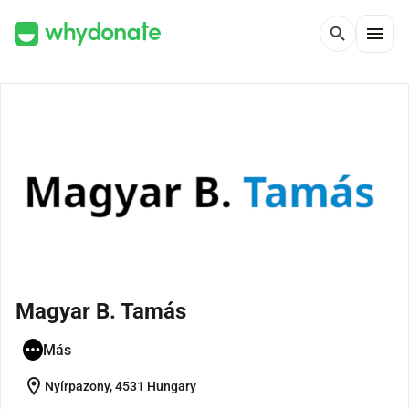
menu
search
Magyar B. Tamás
Más
location_on
Nyírpazony, 4531 Hungary