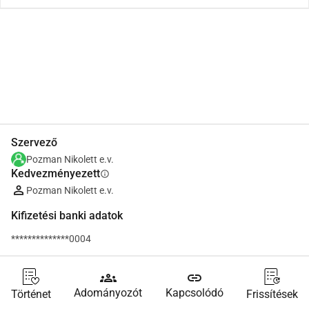
Megosztás
Adomány
Szervező
Pozman Nikolett e.v.
Kedvezményezett
info
Pozman Nikolett e.v.
Kifizetési banki adatok
**************0004
groups
link
Adományozót
Kapcsolódó
Történet
Frissítések