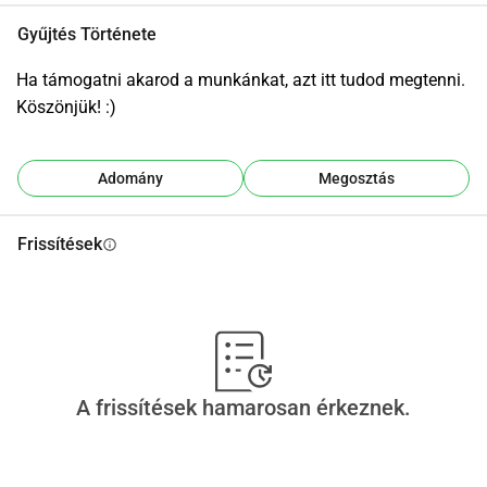
Gyűjtés Története
Ha támogatni akarod a munkánkat, azt itt tudod megtenni. 
Köszönjük! :)
Adomány
Megosztás
Frissítések
info
A frissítések hamarosan érkeznek.