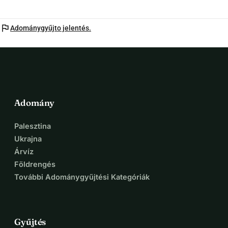
flag
Adománygyűjto jelentés.
Adomány
Palesztina
Ukrajna
Árvíz
Földrengés
További Adománygyűjtési Kategóriák
Gyűjtés