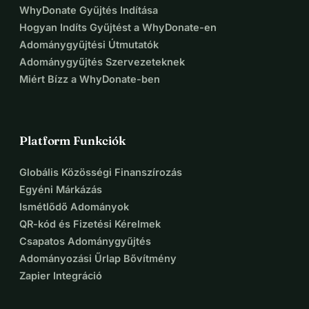
WhyDonate Gyűjtés Indítása
Hogyan Indíts Gyűjtést a WhyDonate-en
Adománygyűjtési Útmutatók
Adománygyűjtés Szervezeteknek
Miért Bízz a WhyDonate-ben
Platform Funkciók
Globális Közösségi Finanszírozás
Egyéni Márkázás
Ismétlődő Adományok
QR-kód és Fizetési Kérelmek
Csapatos Adománygyűjtés
Adományozási Űrlap Bővítmény
Zapier Integráció