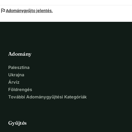
flag
Adománygyűjto jelentés.
Adomány
Palesztina
Ukrajna
Árvíz
Földrengés
További Adománygyűjtési Kategóriák
Gyűjtés