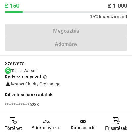
£ 150
£ 1 000
15%
finanszírozott
Megosztás
Adomány
Szervező
Tessia Watson
Kedvezményezett
info
Mother Charity Orphanage
Kifizetési banki adatok
**************6238
groups
link
Adományozót
Kapcsolódó
Történet
Frissítések