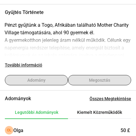
Gyűjtés Története
Pénzt gyűjtünk a Togo, Afrikában található Mother Charity 
Village támogatására, ahol 90 gyermek él.
A gyermekotthon jelenleg áram nélkül működik. Célunk egy 
napenergia rendszer telepítése, amely energiát biztosít a 
kollégiumok és az iskola számára, javítva a mindennapi 
életet, a tanulási körülményeket és az élelmiszerek 
További információ
tárolását a gyermekek számára.
Bármilyen támogatás közvetlenül hozzájárul ezen 90 
Adomány
Megosztás
gyermek jólétének és jövőjének javításához.
Köszönjük szépen! .
Adományok
Összes Megtekintése
Legutóbbi Adományok
Kiemelt Közreműködők
Olga
50 £
OL