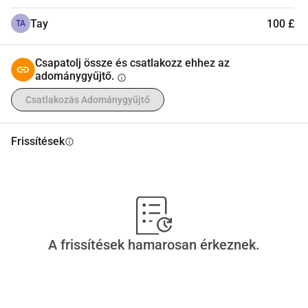
Tay
100 £
TA
Csapatolj össze és csatlakozz ehhez az
adománygyűjtő.
info
Csatlakozás Adománygyűjtő
Frissítések
info
A frissítések hamarosan érkeznek.