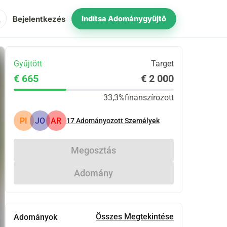
ch
Bejelentkezés
Indítsa Adománygyűjtő
Gyűjtött
Target
€ 665
€ 2 000
33,3%
finanszírozott
PI
JO
AR
17
Adományozott Személyek
Megosztás
Adomány
Összes Megtekintése
Adományok