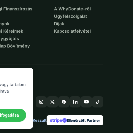
i Finanszírozás
A WhyDonate-ről
Ügyfélszolgálat
nyok
Díjak
si Kérelmek
Kapcsolatfelvétel
ygyűjtés
lap Bővítmény
 vagy tartalom
intva
elfogadása
stripe
Európában Készült
★
Ellenőrzött Partner
check