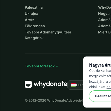
Palesztina
WhyDon
Ukrajna
Hogyan
Árvíz
Adomán
Földrengés
Adomán
További Adománygyűjtési
Miért 
Kategóriák
Nagyra ért
expand_more
További források
Cookie-kat ha
megjelenítésé
hozzájárul a 
arrow_drop_down
★★★★★
Hu
4,
oldalunkat
ad
Beállítás
© 2012–2026
WhyDonate
Adatvédelem és sütik
Általá