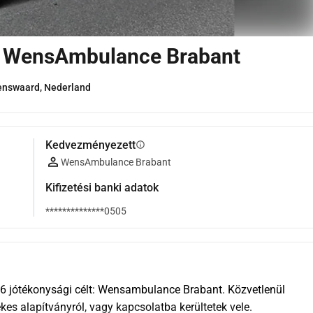
- WensAmbulance Brabant
enswaard, Nederland
Kedvezményezett
info
WensAmbulance Brabant
Kifizetési banki adatok
**************0505
6 jótékonysági célt: Wensambulance Brabant. Közvetlenül 
kes alapítványról, vagy kapcsolatba kerültetek vele.