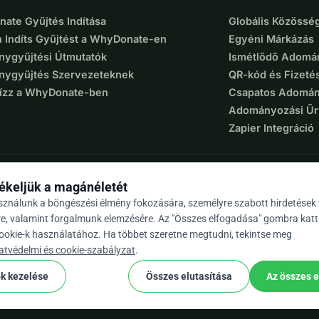
ate Gyűjtés Indítása
Globális Közösség
 Indíts Gyűjtést a WhyDonate-en
Egyéni Márkázás
ygyűjtési Útmutatók
Ismétlődő Adomá
ygyűjtés Szervezeteknek
QR-kód és Fizeté
Bízz a WhyDonate-ben
Csapatos Adomán
Adományozási Űr
Zapier Integráció
ékeljük a magánéletét
sználunk a böngészési élmény fokozására, személyre szabott hirdetések
re, valamint forgalmunk elemzésére. Az "Összes elfogadása" gombra katt
cookie-k használatához. Ha többet szeretne megtudni, tekintse meg
9 / 5 több mint 500 értékelés alapján
atvédelmi és cookie-szabályzat
.
ok kezelése
Összes elutasítása
Az összes 
cookie
nos szerződési feltételek
Cookie Beállítások