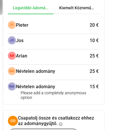
Legutóbbi Adományok
Kiemelt Közreműködők
Pieter
20 €
PI
Jos
10 €
JO
Arian
25 €
AR
Névtelen adomány
25 €
NA
Névtelen adomány
15 €
NA
Please add a completely anonymous
option
Csapatolj össze és csatlakozz ehhez
az adománygyűjtő.
info