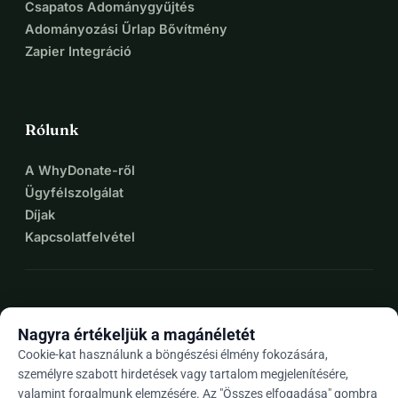
Csapatos Adománygyűjtés
Adományozási Űrlap Bővítmény
Zapier Integráció
Rólunk
A WhyDonate-ről
Ügyfélszolgálat
Díjak
Kapcsolatfelvétel
expand_more
További források
Nagyra értékeljük a magánéletét
Cookie-kat használunk a böngészési élmény fokozására,
személyre szabott hirdetések vagy tartalom megjelenítésére,
valamint forgalmunk elemzésére. Az "Összes elfogadása" gombra