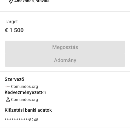
location_on
Amazonas, Brazilië
Target
€ 1 500
Megosztás
Adomány
Szervező
Comundos.org
Kedvezményezett
info
Comundos.org
Kifizetési banki adatok
**************8248