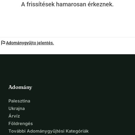
A frissítések hamarosan érkeznek.
flag
Adománygyűjto jelentés.
Adomány
Palesztina
Ukrajna
Árvíz
Földrengés
További Adománygyűjtési Kategóriák