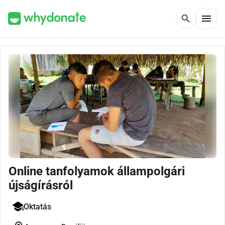
menu
search
Online tanfolyamok állampolgári
újságírásról
Oktatás