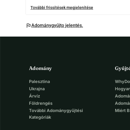
További frissítések megjelenítése
flag
Adománygyűjto jelentés.
Adomány
Gyűjt
Palesztina
WhyDon
Ukrajna
Hogyan
Árvíz
Adomán
Földrengés
Adomán
További Adománygyűjtési
Miért 
Kategóriák