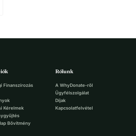
iók
Rólunk
i Finanszírozás
A WhyDonate-ről
Ügyfélszolgálat
nyok
Díjak
si Kérelmek
Kapcsolatfelvétel
ygyűjtés
lap Bővítmény