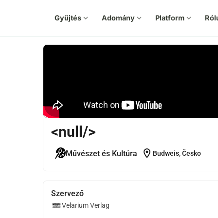
Gyűjtés
expand_more
Adomány
expand_more
Platform
expand_more
Ról
<null/>
location_on
Művészet és Kultúra
Budweis, Česko
Szervező
Velarium Verlag