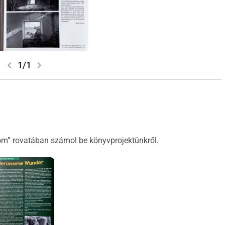
chevron_left
chevron_right
1/1
m” rovatában számol be könyvprojektünkről.