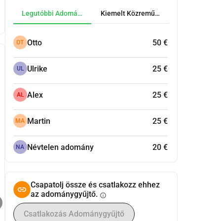
Legutóbbi Adományok
Kiemelt Közreműködők
Otto
50 €
OT
Ulrike
25 €
UL
Alex
25 €
AL
Martin
25 €
MA
Névtelen adomány
20 €
NA
Csapatolj össze és csatlakozz ehhez
az adománygyűjtő.
info
Csatlakozás Adománygyűjtő