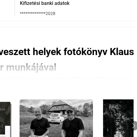
Kifizetési banki adatok
**************2028
veszett helyek fotókönyv Klaus 
er munkájával
s Ditté (D) és a cseh író Martin Sichinger (CZ) részvételével 
őleges finanszírozásához még 3500 -ra van szükségünk, 
nünk, ezúton is köszönjük!
ldányt küldünk nektek a Elhagyott csodák könyvünkből. 
si címet a következő email címre: klaus.ditte@t-online.de
seh-erdő tájain és történelmén, felfedezve az elveszett 
 maradványait, utakat és mélyedéseket a tájban mindezek a 