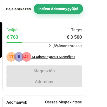
ch
Bejelentkezés
Indítsa Adománygyűjtő
Gyűjtött
Target
€ 763
€ 3 500
21,8%
finanszírozott
OT
UL
AL
14
Adományozott Személyek
Megosztás
Adomány
Összes Megtekintése
Adományok