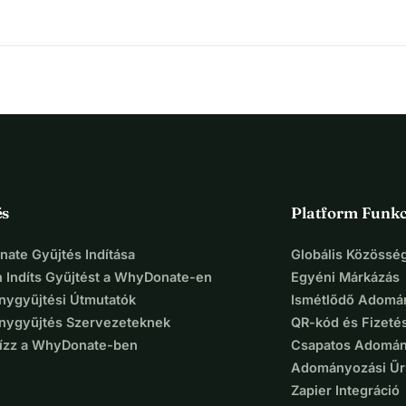
és
Platform Funkc
ate Gyűjtés Indítása
Globális Közösség
 Indíts Gyűjtést a WhyDonate-en
Egyéni Márkázás
ygyűjtési Útmutatók
Ismétlődő Adomá
ygyűjtés Szervezeteknek
QR-kód és Fizeté
Bízz a WhyDonate-ben
Csapatos Adomán
Adományozási Űr
Zapier Integráció