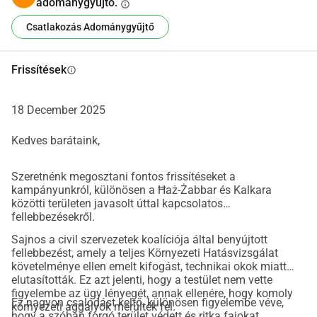
adománygyűjtő.
info
helyiek természetjárásra és kulturális sétákra. A 
Csatlakozás Adománygyűjtő
hanyagság, az illegális szemétlerakás és a vandalizmus 
ellenére a terület továbbra is virágzik zöldellő növényzettel, 
állatvilággal és a békét kereső sétálókkal. Néhány alapvető 
Frissítések
info
gondozással az ösvény egy nagyon kedvelt úttá válhat a 
környező közösségek számára.
18 December 2025
Hangsúlyozzuk, hogy ahelyett, hogy egy romboló utat 
építenének, a hatóságoknak a természet és a 
Kedves barátaink,
hagyományok megőrzésére és helyreállítására kellene 
befektetniük ami javítaná az egészséget, a környezetet és a 
Szeretnénk megosztani fontos frissítéseket a
több ezer lakos és látogató életminőségét.
kampányunkról, különösen a Ħaż-Żabbar és Kalkara
közötti területen javasolt úttal kapcsolatos
Kövess minket a
 Facebookon
, hogy naprakész 
fellebbezésekről.
információkat kapj erről a kampányról.
Sajnos a civil szervezetek koalíciója által benyújtott
fellebbezést, amely a teljes Környezeti Hatásvizsgálat
követelménye ellen emelt kifogást, technikai okok miatt
elutasították. Ez azt jelenti, hogy a testület nem vette
figyelembe az ügy lényegét, annak ellenére, hogy komoly
Ez nagyon csalódást keltő, különösen figyelembe véve,
környezeti aggályok merültek fel.
hogy a szóban forgó terület védett és ritka fajokat,