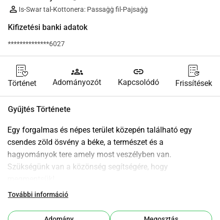
Is-Swar tal-Kottonera: Passaġġ fil-Pajsaġġ
Kifizetési banki adatok
**************6027
groups
link
Adományozót
Kapcsolódó
Történet
Frissítések
Gyűjtés Története
Egy forgalmas és népes terület közepén található egy 
csendes zöld ösvény a béke, a természet és a 
hagyományok tere amely most veszélyben van. 
Szükségünk van a közönség segítségére, hogy 
megmentsük!
A támogatásodat banki átutalással is megteheted erre a 
További információ
számlára (írd be a 'žabbar road'-ot a megjegyzésbe):
BOV
Adomány
Megosztás