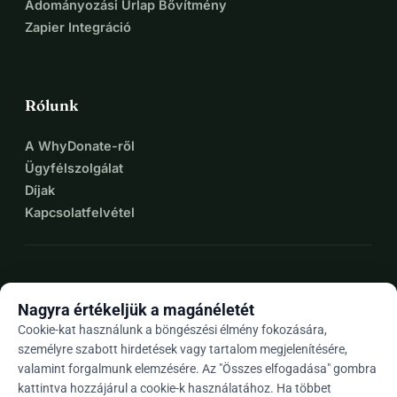
Adományozási Űrlap Bővítmény
Zapier Integráció
Rólunk
A WhyDonate-ről
Ügyfélszolgálat
Díjak
Kapcsolatfelvétel
expand_more
További források
Nagyra értékeljük a magánéletét
Cookie-kat használunk a böngészési élmény fokozására,
személyre szabott hirdetések vagy tartalom megjelenítésére,
valamint forgalmunk elemzésére. Az "Összes elfogadása" gombra
arrow_drop_down
Hu
kattintva hozzájárul a cookie-k használatához. Ha többet