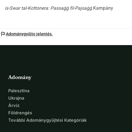
is-Swar tal-Kottonera: Passaġġ fil-Pajsaġġ
Kampány
flag
Adománygyűjto jelentés.
Adomány
Palesztina
Ukrajna
Árvíz
Földrengés
További Adománygyűjtési Kategóriák