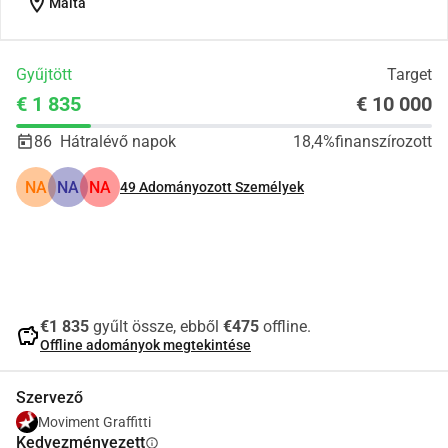
location_on
Malta
Gyűjtött
Target
€ 1 835
€ 10 000
86
Hátralévő napok
18,4%
finanszírozott
NA
NA
NA
49
Adományozott Személyek
Megosztás
Adomány
€1 835
gyűlt össze, ebből
€475
offline.
savings
Offline adományok megtekintése
Szervező
Moviment Graffitti
Kedvezményezett
info