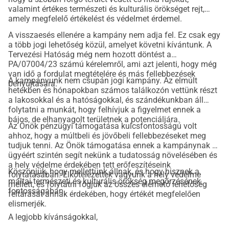
valamint értékes természeti és kulturális örökséget rejt,
amely megfelelő értékelést és védelmet érdemel.
A visszaesés ellenére a kampány nem adja fel. Ez csak egy
a több jogi lehetőség közül, amelyet követni kívántunk. A
Tervezési Hatóság még nem hozott döntést a
PA/07004/23 számú kérelemről, ami azt jelenti, hogy még
van idő a fordulat megtételére és más fellebbezések
A kampányunk nem csupán jogi kampány. Az elmúlt
benyújtására.
hetekben és hónapokban számos találkozón vettünk részt
a lakosokkal és a hatóságokkal, és szándékunkban áll
folytatni a munkát, hogy felhívjuk a figyelmet ennek a
bájos, de elhanyagolt területnek a potenciáljára.
Az Önök pénzügyi támogatása kulcsfontosságú volt
ahhoz, hogy a múltbeli és jövőbeli fellebbezéseket meg
tudjuk tenni. Az Önök támogatása ennek a kampánynak az
ügyéért szintén segít nekünk a tudatosság növelésében és
a hely védelme érdekében tett erőfeszítéseink
Köszönjük, hogy mellettünk állnak, és hogy hisznek a
folytatásában. Elkötelezettek vagyunk a hely védelme
máltai természeti és kulturális örökség megőrzésének
mellett, és folytatni fogjuk az összes elérhető lehetőség
fontosságában.
feltárását annak érdekében, hogy értékét megfelelően
elismerjék.
A legjobb kívánságokkal,