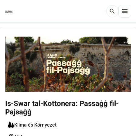
menu
search
Is-Swar tal-Kottonera: Passaġġ fil-
Pajsaġġ
Klíma és Környezet