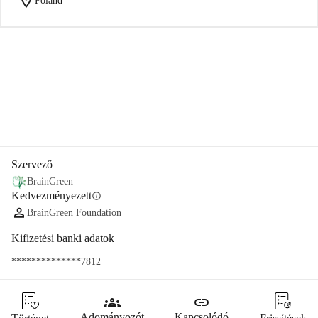
location_on
Poland
Megosztás
Adomány
Szervező
BrainGreen
Kedvezményezett
info
BrainGreen Foundation
Kifizetési banki adatok
**************7812
groups
link
Adományozót
Kapcsolódó