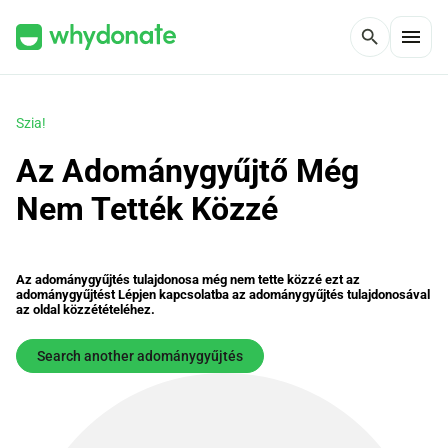
menu
search
Szia!
Az Adománygyűjtő Még
Nem Tették Közzé
Az adománygyűjtés tulajdonosa még nem tette közzé ezt az
adománygyűjtést Lépjen kapcsolatba az adománygyűjtés tulajdonosával
az oldal közzétételéhez.
Search another adománygyűjtés