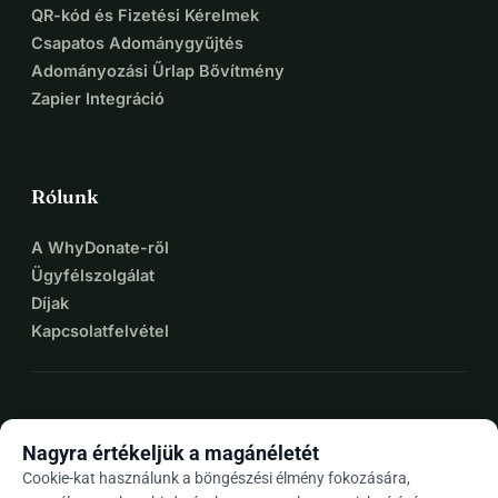
QR-kód és Fizetési Kérelmek
lovat, szintén meghívást kapnak egy hétvégére vagy 
Csapatos Adománygyűjtés
tovább.
Adományozási Űrlap Bővítmény
Zapier Integráció
Rólunk
A WhyDonate-ről
Ügyfélszolgálat
Díjak
Kapcsolatfelvétel
expand_more
További források
Nagyra értékeljük a magánéletét
Cookie-kat használunk a böngészési élmény fokozására,