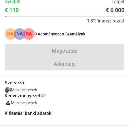
Gyűjtött
Target
€ 110
€ 6 000
1,8%
finanszírozott
NA
NA
SA
3
Adományozott Személyek
Megosztás
Adomány
Szervező
Martine loesch
Kedvezményezett
info
Martine loesch
Kifizetési banki adatok