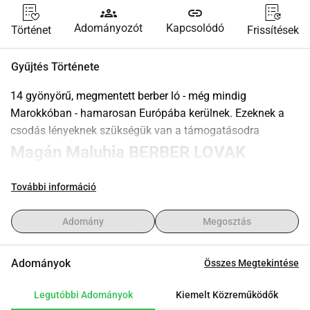
groups
link
Adományozót
Kapcsolódó
Történet
Frissítések
Gyűjtés Története
14 gyönyörű, megmentett berber ló - még mindig 
Marokkóban - hamarosan Európába kerülnek. Ezeknek a 
csodás lényeknek szükségük van a támogatásodra 
Magán Maluhia BERBER LOVAK 
MENHELYE
További információ
2005-ben Martine Loesch, egy sorscsapás következtében, 
Adomány
Megosztás
Ibizáról Marokkóba költözött.
Érkezésének harmadik napján három elhanyagolt kanca és 
Adományok
Összes Megtekintése
csikóik Martine-nál kezdtek élni. Hogy ez hogy történt? Nos 
a két lova, Shantira és Nacona, a szabad földön legeltek, és 
Legutóbbi Adományok
Kiemelt Közreműködők
Martine meglepetésére az este hazatértek a kancákkal és 