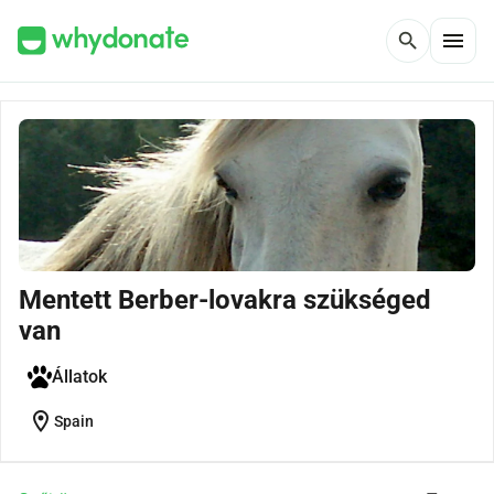
menu
search
Mentett Berber-lovakra szükséged
van
Állatok
location_on
Spain