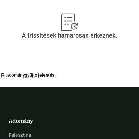
A frissítések hamarosan érkeznek.
flag
Adománygyűjto jelentés.
Adomány
Palesztina