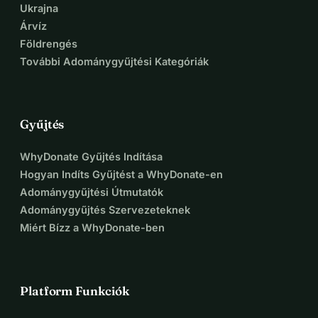
Ukrajna
Árvíz
Földrengés
További Adománygyűjtési Kategóriák
Gyűjtés
WhyDonate Gyűjtés Indítása
Hogyan Indíts Gyűjtést a WhyDonate-en
Adománygyűjtési Útmutatók
Adománygyűjtés Szervezeteknek
Miért Bízz a WhyDonate-ben
Platform Funkciók