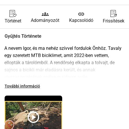
groups
link
Adományozót
Kapcsolódó
Történet
Frissítések
Gyűjtés Története
A nevem Igor, és ma nehéz szívvel fordulok Önhöz. Tavaly 
egy szeretett MTB biciklimet, amit 2022-ben vettem, 
ellopták a tárolómból. A rendőrség elkapta a tolvajt, de 
sajnos a bicikli már eladásra került, és annak 
visszaszerzésének esélye majdnem nulla.
Hihetetlenül keményen dolgoztam és hosszú időn át 
További információ
spóroltam, hogy megengedhessem magamnak ezt a 
biciklit. Ez volt az álmaim valóra váltása és az egyetlen 
járművem. Utazásra, új helyek felfedezésére és az 
egészségem megőrzésére használtam. Emellett elkezdtem 
play_circle
YouTube videókat készíteni, hogy megosszam és 
információkat nyújtsak a helyi bringaparkokról, 