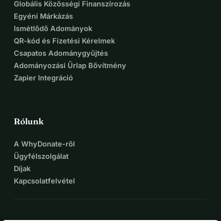
Globális Közösségi Finanszírozás
Egyéni Márkázás
Ismétlődő Adományok
QR-kód és Fizetési Kérelmek
Csapatos Adománygyűjtés
Adományozási Űrlap Bővítmény
Zapier Integráció
Rólunk
A WhyDonate-ről
Ügyfélszolgálat
Díjak
Kapcsolatfelvétel