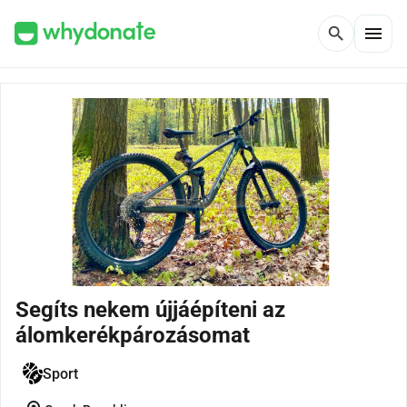
menu
search
Segíts nekem újjáépíteni az
álomkerékpározásomat
Sport