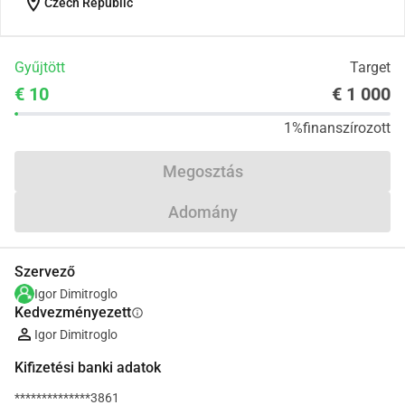
location_on
Czech Republic
Gyűjtött
Target
€ 10
€ 1 000
1%
finanszírozott
Megosztás
Adomány
Szervező
Igor Dimitroglo
Kedvezményezett
info
Igor Dimitroglo
Kifizetési banki adatok
**************3861