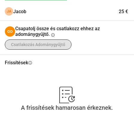
Jacob
25 €
JA
Csapatolj össze és csatlakozz ehhez az
adománygyűjtő.
info
Csatlakozás Adománygyűjtő
Frissítések
info
A frissítések hamarosan érkeznek.