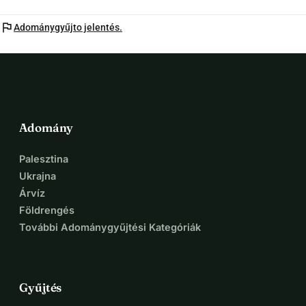
flag
Adománygyűjto jelentés.
Adomány
Palesztina
Ukrajna
Árvíz
Földrengés
További Adománygyűjtési Kategóriák
Gyűjtés