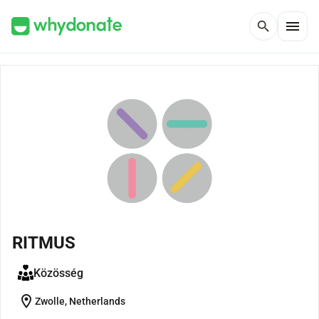
menu
search
RITMUS
Közösség
location_on
Zwolle, Netherlands