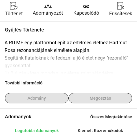
groups
link
Adományozót
Kapcsolódó
Történet
Frissítések
Gyűjtés Története
A RITME egy platformot épít az értelmes élethez Hartmut 
Rosa rezonanciájának elmélete alapján.
Segítünk fiataloknak felfedezni a jó életet négy "rezonáló" 
gyakorlattal:
1) Bulizás - Igen mondani az életre, mint ajándékra
2) Étkezés - Kapcsolódni egymáshoz és a természethez
További információ
3) Játék - Felfedezni a szerepedet egy nagy történetben
4) Készítés - Valamit adni, széppé tenni vagy helyrehozni
Adomány
Megosztás
A RITME egy online platformot, egy ismerkedős játékot és 
Adományok
Összes Megtekintése
egy tagsági rendet épít, amely lehetőséget biztosít a 
tagoknak, hogy nagyobb elköteleződést mutassanak.
Legutóbbi Adományok
Kiemelt Közreműködők