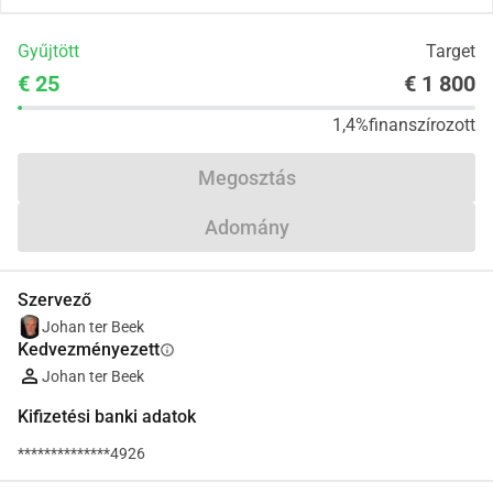
Gyűjtött
Target
€ 25
€ 1 800
1,4%
finanszírozott
Megosztás
Adomány
Szervező
Johan ter Beek
Kedvezményezett
info
Johan ter Beek
Kifizetési banki adatok
**************4926