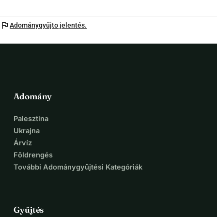
flag
Adománygyűjto jelentés.
Adomány
Palesztina
Ukrajna
Árvíz
Földrengés
További Adománygyűjtési Kategóriák
Gyűjtés