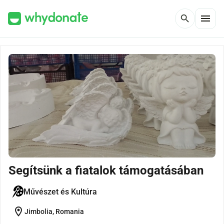
menu
search
Segítsünk a fiatalok támogatásában
Művészet és Kultúra
location_on
Jimbolia, Romania