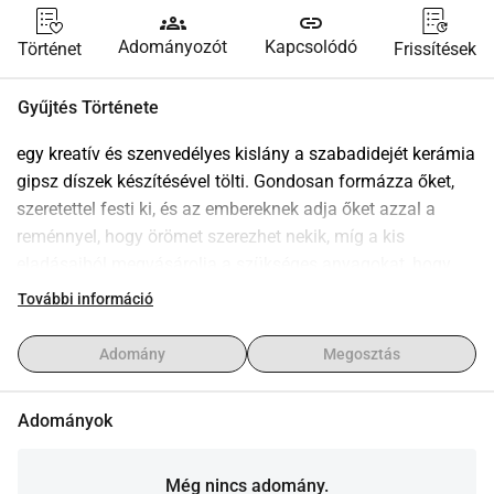
groups
link
Adományozót
Kapcsolódó
Történet
Frissítések
Gyűjtés Története
egy kreatív és szenvedélyes kislány a szabadidejét kerámia 
gipsz díszek készítésével tölti. Gondosan formázza őket, 
szeretettel festi ki, és az embereknek adja őket azzal a 
reménnyel, hogy örömet szerezhet nekik, míg a kis 
eladásaiból megvásárolja a szükséges anyagokat, hogy 
folytathassa azt, amit szeret.Sajnos, ebben a hideg 
További információ
időszakban már nem tudja úgy eladni a díszeket, ahogy 
korábban tette. A hideg időjárás nem engedi meg neki, 
Adomány
Megosztás
hogy kint maradjon, és a szenvedélyének fenntartására 
való lehetősége jelentősen csökkent.Arra gondoltunk, hogy 
Adományok
együtt segíthetünk neki megvalósítani a karácsonyi vágyát: 
néhány szilikon öntőforma, amellyel új és szép mintákat 
tudna létrehozni, folytatva a tehetsége 
Még nincs adomány.