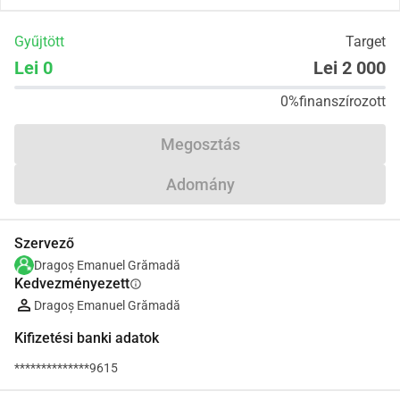
Gyűjtött
Target
Lei 0
Lei 2 000
0%
finanszírozott
Megosztás
Adomány
Szervező
Dragoș Emanuel Grămadă
Kedvezményezett
info
Dragoș Emanuel Grămadă
Kifizetési banki adatok
**************9615