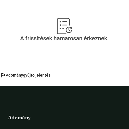
A frissítések hamarosan érkeznek.
flag
Adománygyűjto jelentés.
Adomány