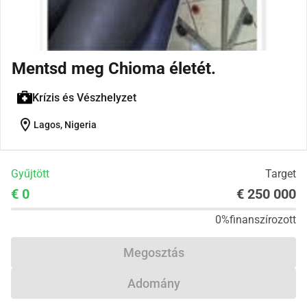
Mentsd meg Chioma életét.
Krízis és Vészhelyzet
location_on
Lagos, Nigeria
Gyűjtött
Target
€ 0
€ 250 000
0%
finanszírozott
Megosztás
Adomány