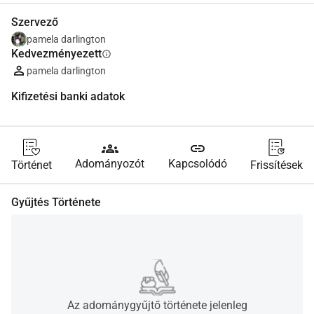
Szervező
pamela darlington
Kedvezményezett
info
pamela darlington
Kifizetési banki adatok
groups
link
Adományozót
Kapcsolódó
Történet
Frissítések
Gyűjtés Története
Az adománygyűjtő története jelenleg