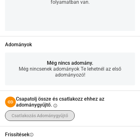
folyamatban van.
Adományok
Még nincs adomány.
Még nincsenek adományok Te lehetnél az első
adományozó!
Csapatolj össze és csatlakozz ehhez az
adománygyűjtő.
info
Csatlakozás Adománygyűjtő
Frissítések
info