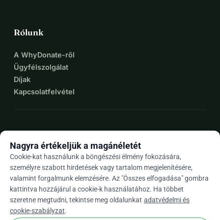
Rólunk
A WhyDonate-ről
Ügyfélszolgálat
Díjak
Kapcsolatfelvétel
expand_more
További források
Nagyra értékeljük a magánéletét
Cookie-kat használunk a böngészési élmény fokozására,
személyre szabott hirdetések vagy tartalom megjelenítésére,
valamint forgalmunk elemzésére. Az "Összes elfogadása" gombra
arrow_drop_down
Hu
kattintva hozzájárul a cookie-k használatához. Ha többet
szeretne megtudni, tekintse meg oldalunkat
adatvédelmi és
★★★★★
4,9 / 5 több mint 500 értékelés alapján
cookie-szabályzat
.