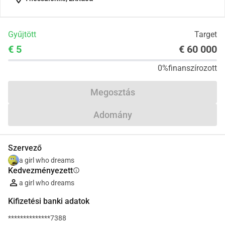
Gyűjtött
Target
€ 5
€ 60 000
0%
finanszírozott
Megosztás
Adomány
Szervező
a girl who dreams
Kedvezményezett
info
a girl who dreams
Kifizetési banki adatok
**************7388