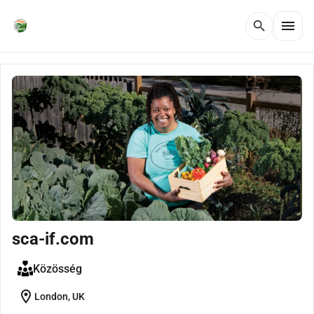
menu
search
sca-if.com
Közösség
location_on
London, UK