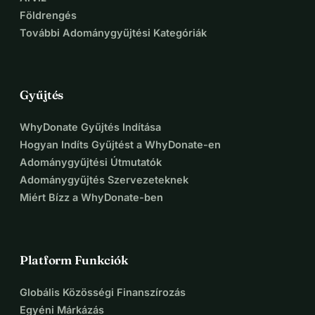
élelmiszerbiztonság mindenki számára valóság legyen, és 
Földrengés
ahol a közösségek virágozhatnak anélkül, hogy 
További Adománygyűjtési Kategóriák
károsítanák a környezetet.
Gyűjtés
WhyDonate Gyűjtés Indítása
Hogyan Indíts Gyűjtést a WhyDonate-en
Adománygyűjtési Útmutatók
Adománygyűjtés Szervezeteknek
Miért Bízz a WhyDonate-ben
Platform Funkciók
Globális Közösségi Finanszírozás
Egyéni Márkázás