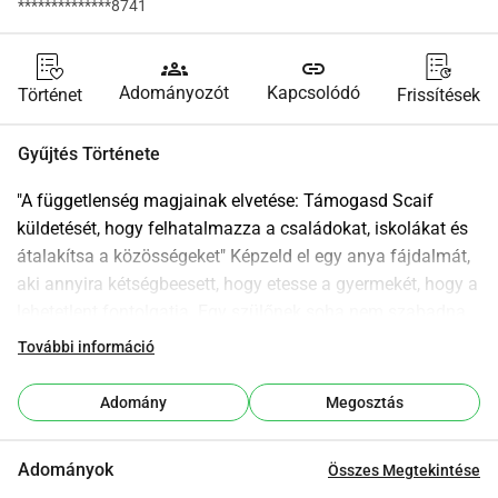
**************8741
groups
link
Adományozót
Kapcsolódó
Történet
Frissítések
Gyűjtés Története
"A függetlenség magjainak elvetése: Támogasd Scaif 
küldetését, hogy felhatalmazza a családokat, iskolákat és 
átalakítsa a közösségeket" Képzeld el egy anya fájdalmát, 
aki annyira kétségbeesett, hogy etesse a gyermekét, hogy a 
lehetetlent fontolgatja. Egy szülőnek soha nem szabadna 
ilyen kétségbeeséssel szembenéznie, mégis Nigéria sok 
További információ
részén ez a szívszorító valóság fennáll a támogatás és 
lehetőségek hiánya miatt.Mint diaszpóra tag, gyermekekkel 
Adomány
Megosztás
és unokákkal, hajlandó vagy tétlenül nézni, miközben a 
családok szenvednek? Érzed a éhes szemeik súlyát, 
Adományok
Összes Megtekintése
valahányszor hazaérkezel a gyerekek éles pillantását, akik 