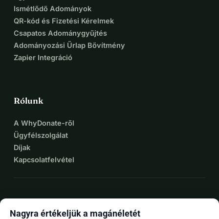
Ismétlődő Adományok
QR-kód és Fizetési Kérelmek
Csapatos Adománygyűjtés
Adományozási Űrlap Bővítmény
Zapier Integráció
Rólunk
A WhyDonate-ről
Ügyfélszolgálat
Díjak
Kapcsolatfelvétel
expand_more
További források
Nagyra értékeljük a magánéletét