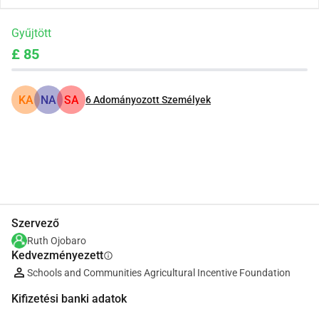
Gyűjtött
£ 85
KA
NA
SA
6
Adományozott Személyek
Megosztás
Adomány
Szervező
Ruth Ojobaro
Kedvezményezett
info
Schools and Communities Agricultural Incentive Foundation
Kifizetési banki adatok