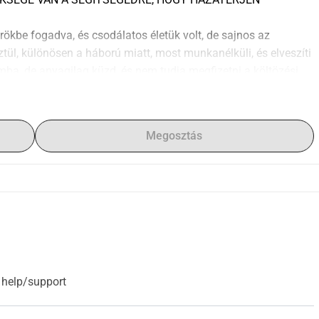
rökbe fogadva, és csodálatos életük volt, de sajnos az 
l, különösen a háború miatt, most munkanélküli, és elveszíti 
mba, de anyagilag küzd, és nem tudja megfizetni a költözési 
ítunk, hogy a macskák először az örökbefogadójuknál 
z örökbefogadójuk mellett.
Megosztás
 országot. De ezek a kicsik jó örökbefogadóval rendelkeznek, 
zd, ezért ne engedjük, hogy a pénz legyen az oka annak, hogy 
ökbefogadójukról.
epülőre ülhessenek hazafelé
our help/support