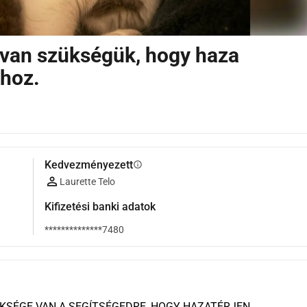
 van szükségük, hogy haza
khoz.
Kedvezményezett
info
Laurette Telo
Kifizetési banki adatok
**************7480
SÉGE VAN A SEGÍTSÉGEDRE, HOGY HAZATÉRJEN