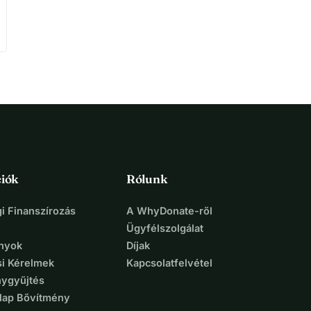
iók
Rólunk
i Finanszírozás
A WhyDonate-ről
Ügyfélszolgálat
nyok
Díjak
si Kérelmek
Kapcsolatfelvétel
ygyűjtés
lap Bővítmény