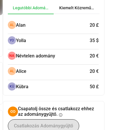
Legutóbbi Adományok
Kiemelt Közreműködők
Alan
20 £
AL
Yolla
35 $
YO
Névtelen adomány
20 €
NA
Alice
20 €
AL
Kübra
50 £
KÜ
Csapatolj össze és csatlakozz ehhez
az adománygyűjtő.
info
Csatlakozás Adománygyűjtő