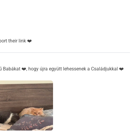
se share/support their link ❤️
Babákat ❤️, hogy újra együtt lehessenek a Családjukkal ❤️