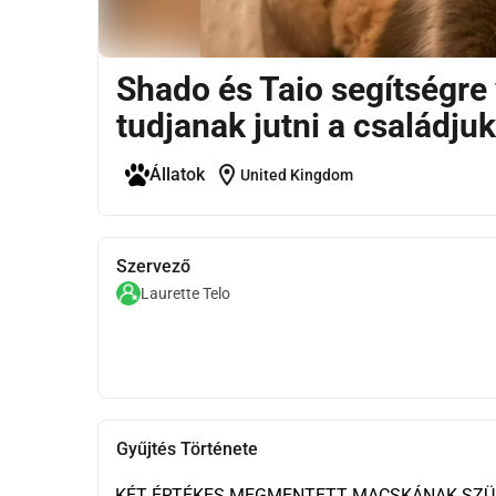
Shado és Taio segítségre
tudjanak jutni a családju
location_on
Állatok
United Kingdom
Szervező
Laurette Telo
Gyűjtés Története
KÉT ÉRTÉKES MEGMENTETT MACSKÁNAK SZÜK