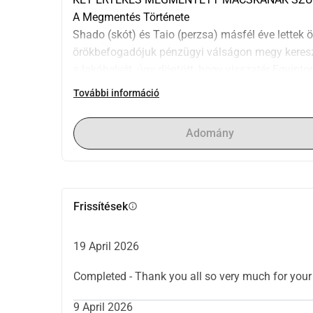
A Megmentés Története
Shado (skót) és Taio (perzsa) másfél éve lettek ö
örökbefogadójuk pénzügyi válságon megy keresztü
a lakóhelyét, úgy döntött, hogy visszatér Egyipto
költségeket.
További információ
Ezért úgy döntöttünk, hogy adománygyűjtést ind
maradhassanak, és együtt repülhessenek haza a
Adomány
Sok ember otthagyja a macskáit, mert elhagyja az
de ő is, mint mindannyian, jelenleg anyagilag kü
ezek a macskák elváljanak egymástól és a jó ör
A gyűjtött pénz a költözési díjakra megy, hogy r
Frissítések
info
Köszönjük mindenkinek előre Xxx
19 April 2026
Completed - Thank you all so very much for y
9 April 2026