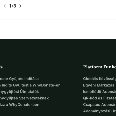
chevron_left
chevron_right
1/3
és
Platform Funkc
ate Gyűjtés Indítása
Globális Közösség
 Indíts Gyűjtést a WhyDonate-en
Egyéni Márkázás
ygyűjtési Útmutatók
Ismétlődő Adomá
ygyűjtés Szervezeteknek
QR-kód és Fizeté
Bízz a WhyDonate-ben
Csapatos Adomán
Adományozási Űr