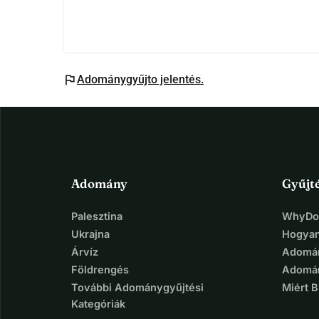
flag
Adománygyűjto jelentés.
Adomány
Gyűjt
Palesztina
WhyDon
Ukrajna
Hogyan
Árvíz
Adomán
Földrengés
Adomán
További Adománygyűjtési
Miért 
Kategóriák