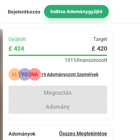
ch
Bejelentkezés
Indítsa Adománygyűjtő
Gyűjtött
Target
£ 424
£ 420
101%
finanszírozott
AL
YO
NA
19
Adományozott Személyek
Megosztás
Adomány
Összes Megtekintése
Adományok