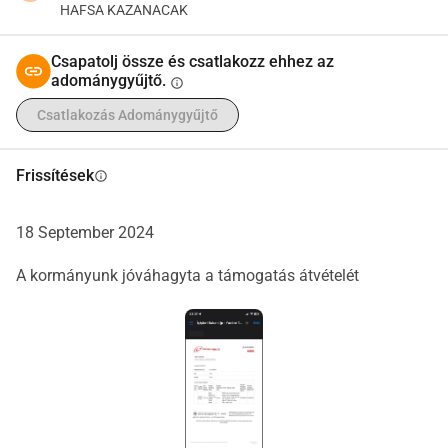
HAFSA KAZANACAK
Csapatolj össze és csatlakozz ehhez az
adománygyűjtő.
info
Csatlakozás Adománygyűjtő
Frissítések
info
18 September 2024
A kormányunk jóváhagyta a támogatás átvételét