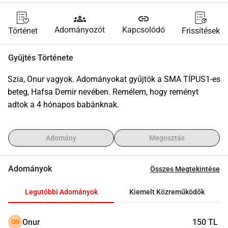
groups
link
Adományozót
Kapcsolódó
Történet
Frissítések
Gyűjtés Története
Szia, Onur vagyok. Adományokat gyűjtök a SMA TÍPUS1-es 
beteg, Hafsa Demir nevében. Remélem, hogy reményt 
adtok a 4 hónapos babánknak.
Adomány
Megosztás
Adományok
Összes Megtekintése
Legutóbbi Adományok
Kiemelt Közreműködők
Onur
150 TL
ON