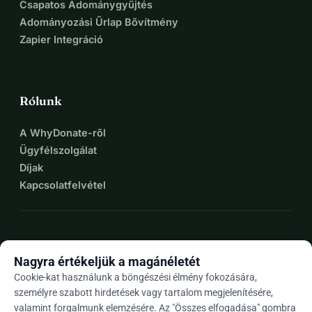
Csapatos Adománygyűjtés
Adományozási Űrlap Bővítmény
Zapier Integráció
Rólunk
A WhyDonate-ről
Ügyfélszolgálat
Díjak
Kapcsolatfelvétel
expand_more
További források
Nagyra értékeljük a magánéletét
Cookie-kat használunk a böngészési élmény fokozására,
személyre szabott hirdetések vagy tartalom megjelenítésére,
valamint forgalmunk elemzésére. Az "Összes elfogadása" gombra