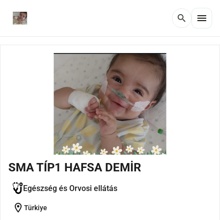
menu
search
SMA TÍP1 HAFSA DEMİR
Egészség és Orvosi ellátás
location_on
Türkiye