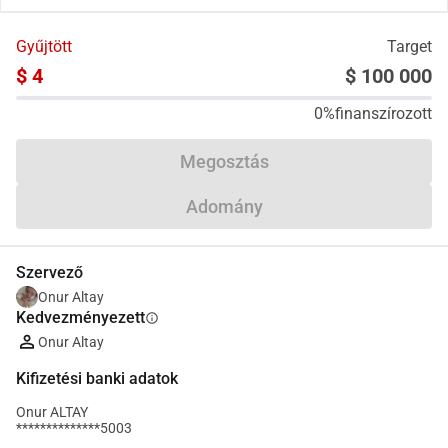
Gyűjtött
Target
$ 4
$ 100 000
0%
finanszírozott
Megosztás
Adomány
Szervező
Onur Altay
Kedvezményezett
info
Onur Altay
Kifizetési banki adatok
Onur ALTAY
**************5003