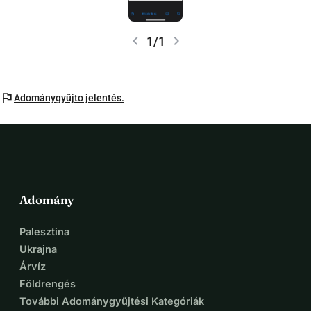
chevron_left
chevron_right
1/1
flag
Adománygyűjto jelentés.
Adomány
Palesztina
Ukrajna
Árvíz
Földrengés
További Adománygyűjtési Kategóriák