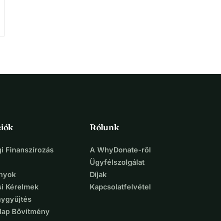
iók
Rólunk
i Finanszírozás
A WhyDonate-ről
Ügyfélszolgálat
nyok
Díjak
si Kérelmek
Kapcsolatfelvétel
ygyűjtés
lap Bővítmény