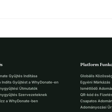
és
Platform Funkc
ate Gyűjtés Indítása
Globális Közösség
 Indíts Gyűjtést a WhyDonate-en
Egyéni Márkázás
ygyűjtési Útmutatók
Ismétlődő Adomá
ygyűjtés Szervezeteknek
QR-kód és Fizeté
Bízz a WhyDonate-ben
Csapatos Adomán
Adományozási Űr