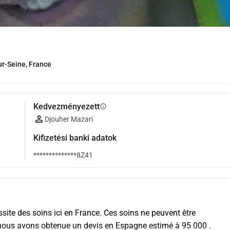
ur-Seine, France
Kedvezményezett
info
Djouher Mazari
Kifizetési banki adatok
**************8Z41
ssite des soins ici en France. Ces soins ne peuvent être 
, nous avons obtenue un devis en Espagne estimé à 95 000 . 