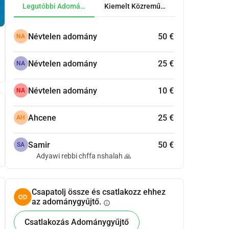
Legutóbbi Adományok
Kiemelt Közreműködők
Névtelen adomány
50 €
NA
Névtelen adomány
25 €
NA
Névtelen adomány
10 €
NA
Ahcene
25 €
AH
Samir
50 €
SA
Adyawi rebbi chffa nshalah 🙏
Csapatolj össze és csatlakozz ehhez
az adománygyűjtő.
info
Csatlakozás Adománygyűjtő