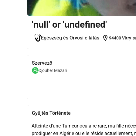
'null' or 'undefined'
location_on
Egészség és Orvosi ellátás
94400 Vitry-s
Szervező
Djouher Mazari
Gyűjtés Története
Atteinte d'une Tumeur oculaire rare, ma fille néce
prodiguer en Algérie ou elle réside actuellement