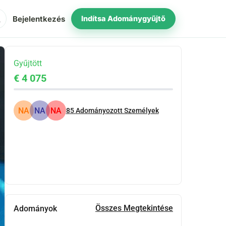
ch
Bejelentkezés
Indítsa Adománygyűjtő
Gyűjtött
€ 4 075
NA
NA
NA
85
Adományozott Személyek
Megosztás
Adomány
Összes Megtekintése
Adományok