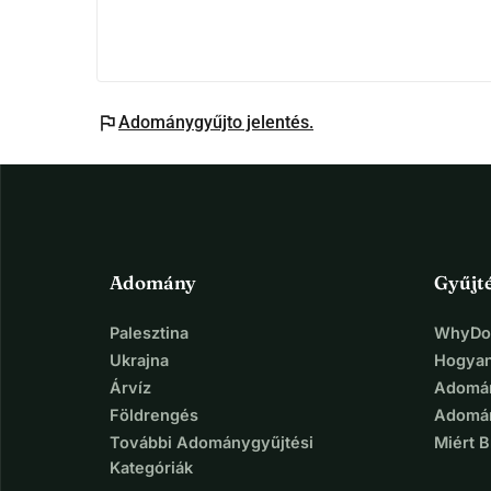
flag
Adománygyűjto jelentés.
Adomány
Gyűjt
Palesztina
WhyDon
Ukrajna
Hogyan
Árvíz
Adomán
Földrengés
Adomán
További Adománygyűjtési
Miért 
Kategóriák