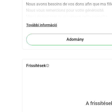
Nous avons besoins de vos dons afin que ma fille
Nous vous remercions pour votre générosité.
Merci de partager au maximum cette cagnotte.
Comptant sur votre générosité et votre compass
További információ
Adomány
Frissítések
info
A frissítés