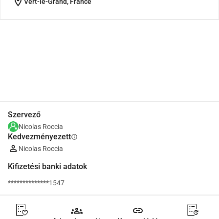
location_on
Vert-le-Grand, France
Megosztás
Adomány
Szervező
Nicolas Roccia
Kedvezményezett
info
Nicolas Roccia
Kifizetési banki adatok
**************1547
groups
link