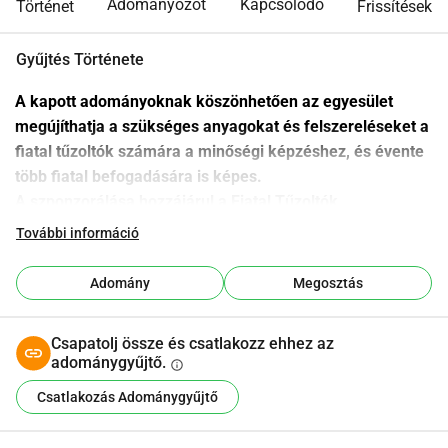
Adományozót
Kapcsolódó
Történet
Frissítések
Gyűjtés Története
A kapott adományoknak köszönhetően az egyesület 
megújíthatja a szükséges anyagokat és felszereléseket a 
fiatal tűzoltók számára a minőségi képzéshez, és évente 
több fiatal befogadására is képes.
A szponzorálása hozzájárul a Fiatal Tűzoltók 
Egyesületének megfelelő működéséhez, lehetővé téve 
További információ
projektjeink, eseményeink és a fiatalok számára 
szükséges felszerelések megvalósítását.
Adomány
Megosztás
Továbbá lehetővé teszi pedagógiai segédanyagok 
beszerzését a kényelmük érdekében.
Csapatolj össze és csatlakozz ehhez az
Dons à des organismes d'intérêt général ou 
adománygyűjtő.
info
reconnu d'utilité publique établis en France
Csatlakozás Adománygyűjtő
A támogatások adókedvezményhez juttatnak, amely a 
befizetett összeg 
66 %-ának megfelelő jövedelemadó-