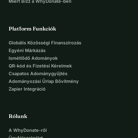
Miért Bízz a WhyDonate-ben
Platform Funkciók
Globális Közösségi Finanszírozás
Egyéni Márkázás
Ismétlődő Adományok
QR-kód és Fizetési Kérelmek
Csapatos Adománygyűjtés
Adományozási Űrlap Bővítmény
Zapier Integráció
Rólunk
A WhyDonate-ről
Ügyfélszolgálat