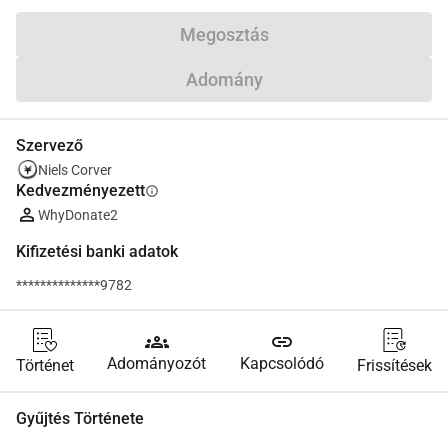
Megosztás
Adomány
Szervező
Niels Corver
Kedvezményezett
info
WhyDonate2
Kifizetési banki adatok
**************9782
groups
link
Adományozót
Kapcsolódó
Történet
Frissítések
Gyűjtés Története