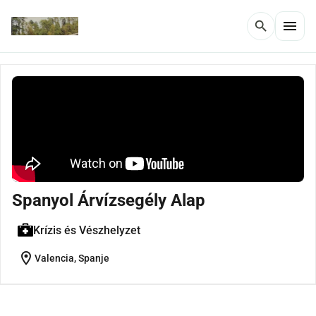
menu
search
Spanyol Árvízsegély Alap
Krízis és Vészhelyzet
location_on
Valencia, Spanje