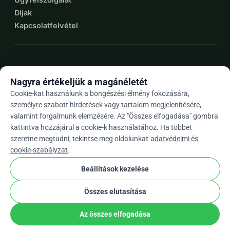
Díjak
Kapcsolatfelvétel
expand_more
További források
Nagyra értékeljük a magánéletét
Cookie-kat használunk a böngészési élmény fokozására,
személyre szabott hirdetések vagy tartalom megjelenítésére,
valamint forgalmunk elemzésére. Az "Összes elfogadása" gombra
arrow_drop_down
Hu
kattintva hozzájárul a cookie-k használatához. Ha többet
szeretne megtudni, tekintse meg oldalunkat
adatvédelmi és
★★★★★
4,9 / 5 több mint 500 értékelés alapján
cookie-szabályzat
.
Beállítások kezelése
© 2012–2026
WhyDonate
Adatvédelem és sütik
Összes elutasítása
cookie
Általános szerződési feltételek
Cookie Beállítások
stripe
Európában Készült
★
Ellenőrzött Partner
check
Az összes elfogadása