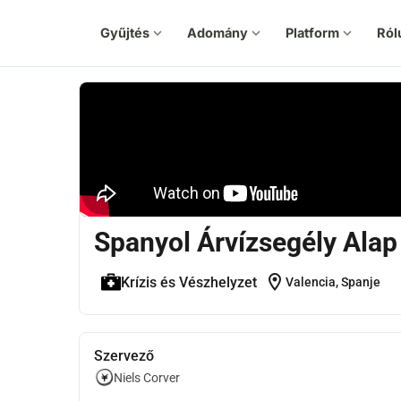
Gyűjtés
expand_more
Adomány
expand_more
Platform
expand_more
Ról
Spanyol Árvízsegély Alap
location_on
Krízis és Vészhelyzet
Valencia, Spanje
Szervező
Niels Corver