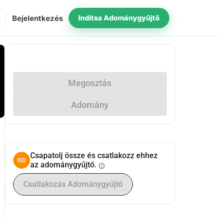
ch
Bejelentkezés
Indítsa Adománygyűjtő
Megosztás
Adomány
Csapatolj össze és csatlakozz ehhez
az adománygyűjtő.
info
Csatlakozás Adománygyűjtő