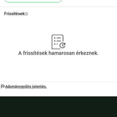
Frissítések
info
A frissítések hamarosan érkeznek.
flag
Adománygyűjto jelentés.