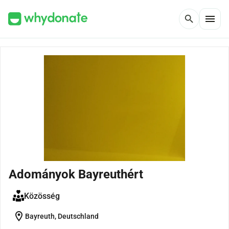
menu
search
Adományok Bayreuthért
Közösség
location_on
Bayreuth, Deutschland