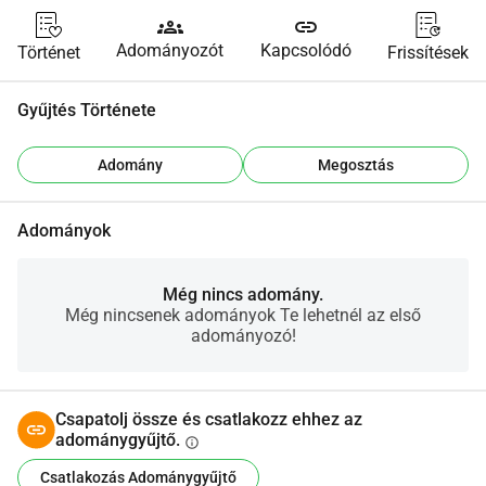
groups
link
Adományozót
Kapcsolódó
Történet
Frissítések
Gyűjtés Története
Adomány
Megosztás
Adományok
Még nincs adomány.
Még nincsenek adományok Te lehetnél az első
adományozó!
Csapatolj össze és csatlakozz ehhez az
adománygyűjtő.
info
Csatlakozás Adománygyűjtő