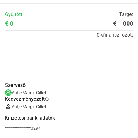
Gyűjtött
Target
€ 0
€ 1 000
0%
finanszírozott
Megosztás
Adomány
Szervező
Antje Margit Gillich
Kedvezményezett
info
Antje Margit Gillich
Kifizetési banki adatok
**************3294