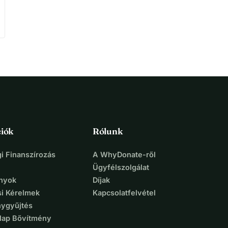
iók
Rólunk
i Finanszírozás
A WhyDonate-ről
Ügyfélszolgálat
nyok
Díjak
si Kérelmek
Kapcsolatfelvétel
ygyűjtés
lap Bővítmény