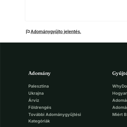
flag
Adománygyűjto jelentés.
Adomány
Gyűjt
Palesztina
WhyDon
Ukrajna
Hogyan
Árvíz
Adomán
Földrengés
Adomán
További Adománygyűjtési
Miért 
Kategóriák