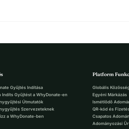
és
Platform Funkc
ate Gyűjtés Indítása
Globális Közösség
 Indíts Gyűjtést a WhyDonate-en
Egyéni Márkázás
ygyűjtési Útmutatók
Ismétlődő Adomá
ygyűjtés Szervezeteknek
QR-kód és Fizeté
Bízz a WhyDonate-ben
Csapatos Adomán
Adományozási Űr