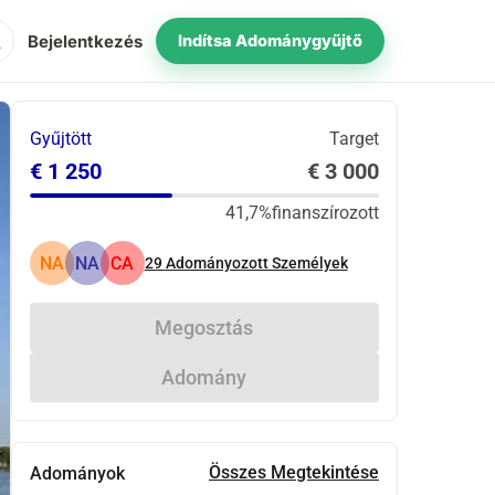
ch
Bejelentkezés
Indítsa Adománygyűjtő
Gyűjtött
Target
€ 1 250
€ 3 000
41,7%
finanszírozott
NA
NA
CA
29
Adományozott Személyek
Megosztás
Adomány
Összes Megtekintése
Adományok