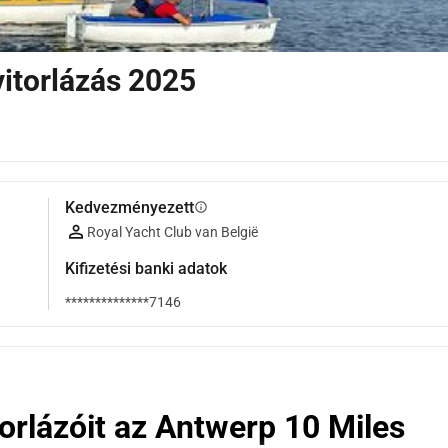
itorlázás 2025
Kedvezményezett
info
Royal Yacht Club van België
Kifizetési banki adatok
**************7146
rlázóit az Antwerp 10 Miles 