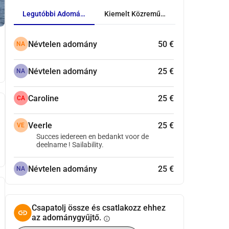
Legutóbbi Adományok
Kiemelt Közreműködők
Névtelen adomány
50 €
NA
Névtelen adomány
25 €
NA
Caroline
25 €
CA
Veerle
25 €
VE
Succes iedereen en bedankt voor de
deelname ! Sailability.
Névtelen adomány
25 €
NA
Csapatolj össze és csatlakozz ehhez
az adománygyűjtő.
info