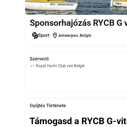
Sponsorhajózás RYCB G v
location_on
Sport
Antwerpen, België
Szervező
Royal Yacht Club van België
Gyűjtés Története
Támogasd a RYCB G-vito