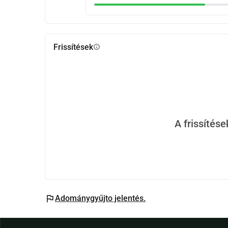
Frissítések
info
A frissítés
flag
Adománygyűjto jelentés.