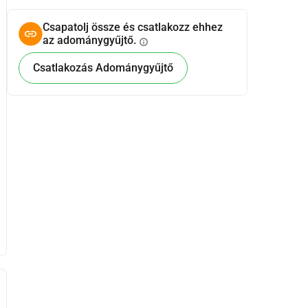
Csapatolj össze és csatlakozz ehhez
az adománygyűjtő.
info
Csatlakozás Adománygyűjtő