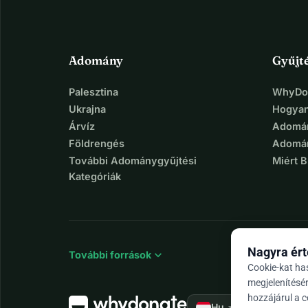
Adomány
Gyűjt
Palesztina
WhyDon
Ukrajna
Hogyan
Árvíz
Adomán
Földrengés
Adomán
További Adománygyűjtési
Miért 
Kategóriák
Nagyra ért
expand_more
További források
Cookie-kat ha
megjelenítésé
hozzájárul a 
arrow_drop_down
★★★★★
Hu
4,