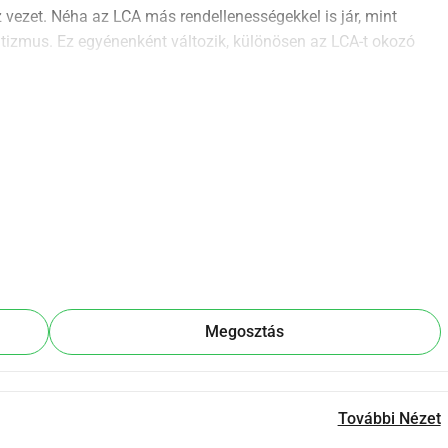
 vezet. Néha az LCA más rendellenességekkel is jár, mint 
izmus. Ez egyénenként változik, különösen az LCA-t okozó 
, az életminőség is csökken.
egye az összes olyan genetikai mutációt, amely LCA-t okoz. 
lyek néha már a klinikai tesztelés fázisában vannak. Ezek 
. Hollandiában van néhány orvos, tudós és gyógyszerész, akik 
egítésén. Gyakran a pénzügyi források hiánya az oka annak, 
gyűjteni, hogy minden szakember elvégezhesse a munkáját, így 
Megosztás
További Nézet