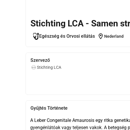
Stichting LCA - Samen str
location_on
Egészség és Orvosi ellátás
Nederland
Szervező
Stichting LCA
Gyűjtés Története
A Leber Congenitale Amaurosis egy ritka genetika
gyengénlátóak vagy teljesen vakok. A betegség pro