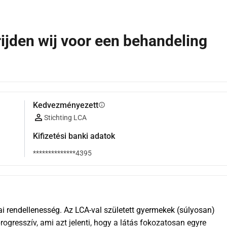
ijden wij voor een behandeling
Kedvezményezett
info
Stichting LCA
Kifizetési banki adatok
**************4395
i rendellenesség. Az LCA-val született gyermekek (súlyosan) 
gresszív, ami azt jelenti, hogy a látás fokozatosan egyre 