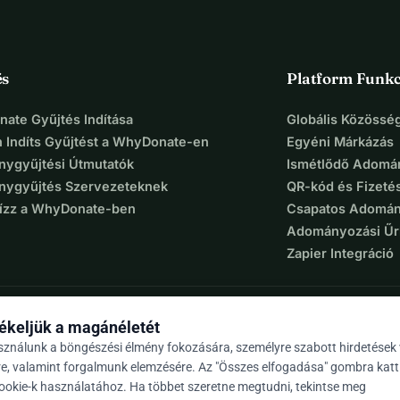
és
Platform Funkc
ate Gyűjtés Indítása
Globális Közösség
 Indíts Gyűjtést a WhyDonate-en
Egyéni Márkázás
ygyűjtési Útmutatók
Ismétlődő Adomá
ygyűjtés Szervezeteknek
QR-kód és Fizeté
Bízz a WhyDonate-ben
Csapatos Adomán
Adományozási Űr
Zapier Integráció
ékeljük a magánéletét
sználunk a böngészési élmény fokozására, személyre szabott hirdetések
re, valamint forgalmunk elemzésére. Az "Összes elfogadása" gombra katt
cookie-k használatához. Ha többet szeretne megtudni, tekintse meg
9 / 5 több mint 500 értékelés alapján