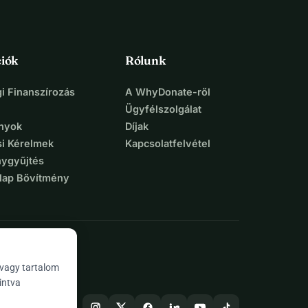
iók
Rólunk
i Finanszírozás
A WhyDonate-ről
Ügyfélszolgálat
nyok
Díjak
si Kérelmek
Kapcsolatfelvétel
ygyűjtés
lap Bővítmény
 vagy tartalom
intva