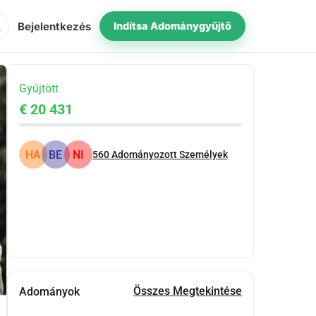
ch
Bejelentkezés
Indítsa Adománygyűjtő
Gyűjtött
€ 20 431
HA
BE
NI
560
Adományozott Személyek
Megosztás
Adomány
Összes Megtekintése
Adományok