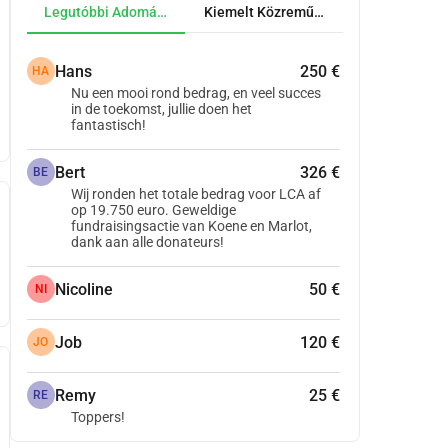
Legutóbbi Adományok
Kiemelt Közreműködők
Hans
250 €
HA
Nu een mooi rond bedrag, en veel succes
in de toekomst, jullie doen het
fantastisch!
Bert
326 €
BE
Wij ronden het totale bedrag voor LCA af
op 19.750 euro. Geweldige
fundraisingsactie van Koene en Marlot,
dank aan alle donateurs!
Nicoline
50 €
NI
Job
120 €
JO
Remy
25 €
RE
Toppers!