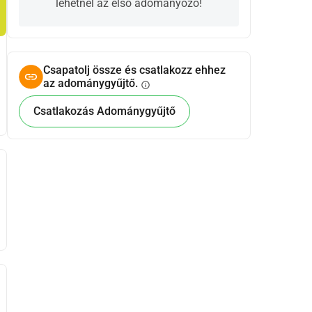
lehetnél az első adományozó!
Csapatolj össze és csatlakozz ehhez
az adománygyűjtő.
info
Csatlakozás Adománygyűjtő