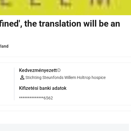
efined', the translation will be an
rland
Kedvezményezett
info
Stichting Steunfonds Willem Holtrop hospice
Kifizetési banki adatok
**************6562