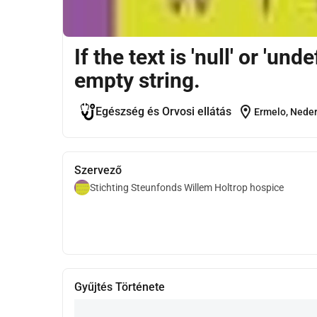
If the text is 'null' or 'und
empty string.
location_on
Egészség és Orvosi ellátás
Ermelo, Nede
Szervező
Stichting Steunfonds Willem Holtrop hospice
Gyűjtés Története