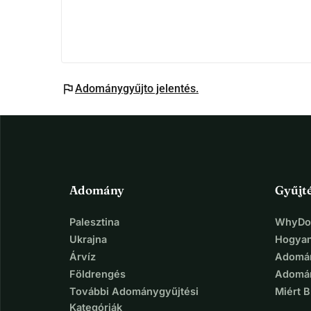
flag
Adománygyűjto jelentés.
Adomány
Gyűjt
Palesztina
WhyDon
Ukrajna
Hogyan
Árvíz
Adomán
Földrengés
Adomán
További Adománygyűjtési
Miért 
Kategóriák