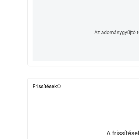
Az adománygyűjtő tö
Frissítések
info
A frissítés