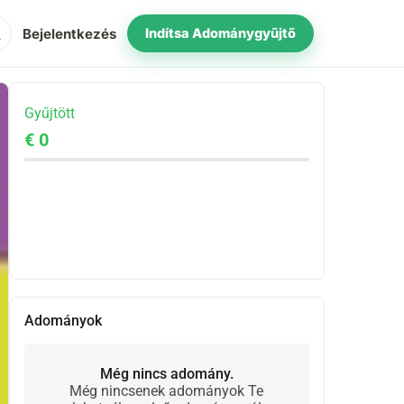
ch
Bejelentkezés
Indítsa Adománygyűjtő
Gyűjtött
€ 0
Megosztás
Adomány
Adományok
Még nincs adomány.
Még nincsenek adományok Te