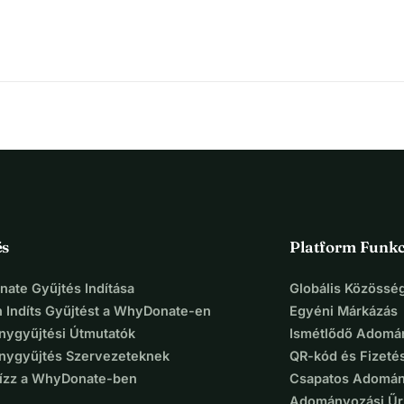
és
Platform Funkc
ate Gyűjtés Indítása
Globális Közösség
 Indíts Gyűjtést a WhyDonate-en
Egyéni Márkázás
ygyűjtési Útmutatók
Ismétlődő Adomá
ygyűjtés Szervezeteknek
QR-kód és Fizeté
Bízz a WhyDonate-ben
Csapatos Adomán
Adományozási Űr