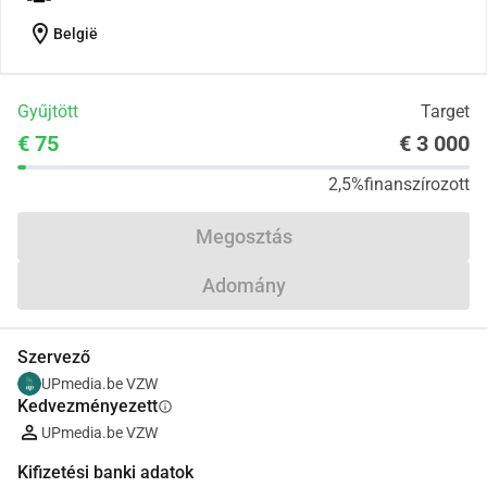
location_on
België
Gyűjtött
Target
€ 75
€ 3 000
2,5%
finanszírozott
Megosztás
Adomány
Szervező
UPmedia.be VZW
Kedvezményezett
info
UPmedia.be VZW
Kifizetési banki adatok