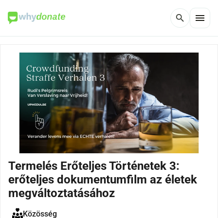
menu
search
Termelés Erőteljes Történetek 3:
erőteljes dokumentumfilm az életek
megváltoztatásához
Közösség