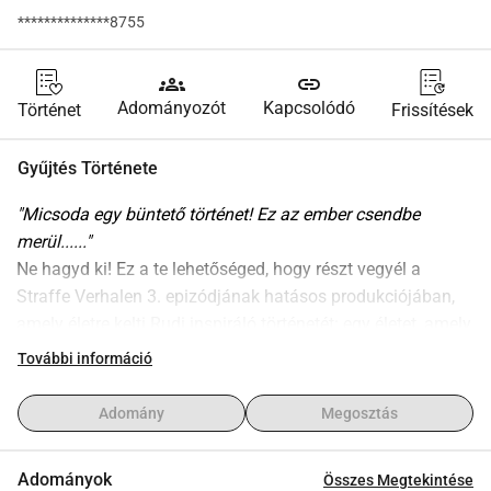
**************8755
groups
link
Adományozót
Kapcsolódó
Történet
Frissítések
Gyűjtés Története
"Micsoda egy büntető történet! Ez az ember csendbe 
merül......"
Ne hagyd ki! Ez a te lehetőséged, hogy részt vegyél a 
Straffe Verhalen 3. epizódjának hatásos produkciójában, 
amely életre kelti Rudi inspiráló történetét: egy életet, amely 
a függőség fogságában él, a szabadság életébe való 
További információ
utazás. Egy erőteljes tanúságtétel, amely reményt ad 
mindenkinek, aki küzd a függőséggel és a valódi 
Adomány
Megosztás
szabadságot keresi.
Ez a filmes projekt egy sor valós történet része, amelyeket 
Adományok
Összes Megtekintése
flamandok éltek át, és akik a "büntető fordulat" által újra 