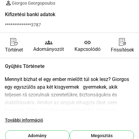
Giorgos Georgopoulos
Kifizetési banki adatok
**************3787
groups
link
Adományozót
Kapcsolódó
Történet
Frissítések
Gyűjtés Története
Mennyit bízhat el egy ember mielőtt túl sok lesz? Giorgos 
egy egyszülős apa két kisgyermek   gyermekek, akik 
teljesen rá szorulnak szeretetükre, biztonságukra és 
stabilitásukra. Amikor az anyjuk elhagyta őket, nem 
habozott. Teljes önzetlenséggel lépett be, otthagyva 
munkahelyét a magánszektorban, hogy minden nap ott 
További információ
lehessen a gyermekeivel. Ő lett az ő egész világuk. Lassan 
újraépítette az életüket, munkahelyet találva Kefalónia 
Adomány
Megosztás