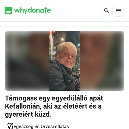
menu
search
Támogass egy egyedülálló apát
Kefallonián, aki az életéért és a
gyereiért küzd.
Egészség és Orvosi ellátás