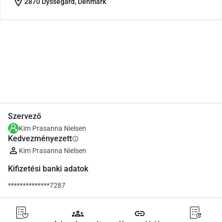
location_on
2870 Dyssegård, Denmark
Megosztás
Adomány
Szervező
Kim Prasanna Nielsen
Kedvezményezett
info
Kim Prasanna Nielsen
Kifizetési banki adatok
**************7287
groups
link