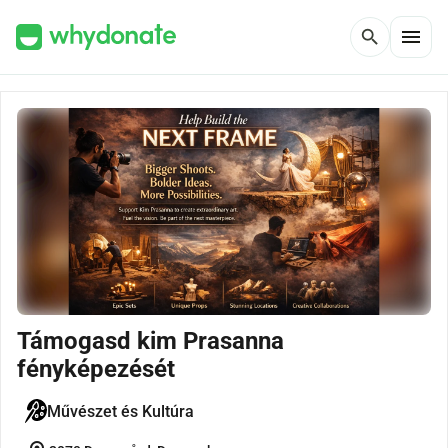
menu
search
Támogasd kim Prasanna
fényképezését
Művészet és Kultúra