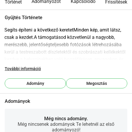
Adományozót
Kapcsolódó
Történet
Frissítések
Gyűjtés Története
Segíts építeni a következő keretetMinden kép, amit látsz, 
csak a kezdet.A támogatásod közvetlenül a nagyobb, 
merészebb, jelentőségteljesebb fotózások létrehozásába 
kerül a testreszabott díszletektől és szobrászati kellékektől 
kezdve a helyszínekhez való hozzáférésen, anyagokon és 
olyan együttműködéseken át, amelyek továbbfejlesztik a 
További információ
vizuális történetmesélést.Azzal, hogy adományozol, 
nemcsak egy fényképészt támogatsz segítesz az ötletek 
Adomány
Megosztás
fizikai valósággá válásában, a koncepciók világokká 
alakulásában, és a pillanatok művészetté formálásában.Ez 
Adományok
a alap lehetővé teszi Kim Prasanna számára, hogy: 
Nagyobb és ambiciózusabb díszleteket építsen Új 
anyagokkal, kellékekkel és helyszínekkel dolgozzon 
Még nincs adomány.
Még nincsenek adományok Te lehetnél az első
Magasabb szinten működjön együtt kreatívokkal és 
adományozó!