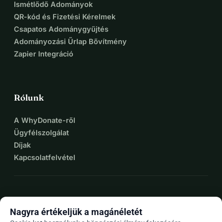
Ismétlődő Adományok
QR-kód és Fizetési Kérelmek
Csapatos Adománygyűjtés
Adományozási Űrlap Bővítmény
Zapier Integráció
Rólunk
A WhyDonate-ről
Ügyfélszolgálat
Díjak
Kapcsolatfelvétel
expand_more
További források
Nagyra értékeljük a magánéletét