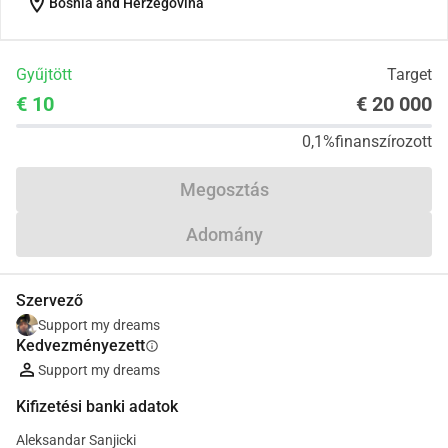
location_on
Bosnia and Herzegovina
Gyűjtött
Target
€ 10
€ 20 000
0,1%
finanszírozott
Megosztás
Adomány
Szervező
Support my dreams
Kedvezményezett
info
Support my dreams
Kifizetési banki adatok
Aleksandar Sanjicki