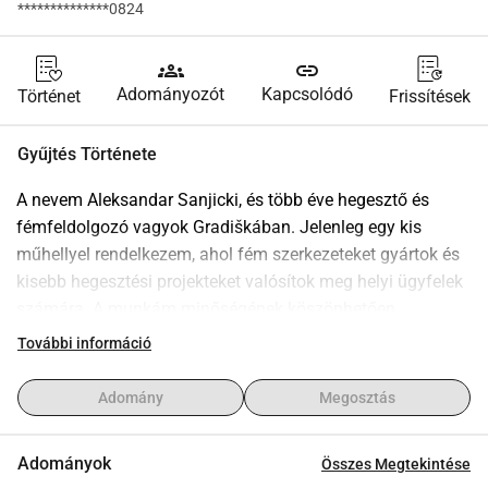
**************0824
groups
link
Adományozót
Kapcsolódó
Történet
Frissítések
Gyűjtés Története
A nevem Aleksandar Sanjicki, és több éve hegesztő és 
fémfeldolgozó vagyok Gradiškában. Jelenleg egy kis 
műhellyel rendelkezem, ahol fém szerkezeteket gyártok és 
kisebb hegesztési projekteket valósítok meg helyi ügyfelek 
számára. A munkám minőségének köszönhetően 
ajánlatokat kaptam nagyobb projektekre európai cégektől, 
További információ
akik érdeklődnek a velem való együttműködés iránt. 
Azonban ahhoz, hogy ilyen projekteket elvállalhassak és 
Adomány
Megosztás
befejezhessek, egy nagyobb és jobban felszerelt 
professzionális műhelyre van szükségem. Már vásároltam 
Adományok
Összes Megtekintése
telket Gradiškában, ahol modern hegesztő létesítményt 