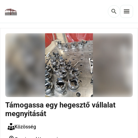
menu
search
Támogassa egy hegesztő vállalat
megnyitását
Közösség