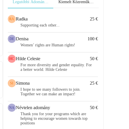
Legutóbbi Adományok
Kiemelt Közreműködők
Radka
25 €
RA
Supporting each other...
Denisa
100 €
DE
Women’ rights are Human rights!
Hilde Celeste
50 €
HC
For more diversity and gender equality. For
a better world. Hilde Celeste
Simona
25 €
SI
I hope to see many followers to join.
Together we can make an impact!
Névtelen adomány
50 €
NA
Thank you for your programs which are
helping to encourage women towards top
positions