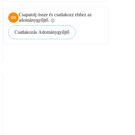
Csapatolj össze és csatlakozz ehhez az
adománygyűjtő.
info
Csatlakozás Adománygyűjtő