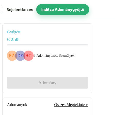
ch
Bejelentkezés
Indítsa Adománygyűjtő
Gyűjtött
€ 250
RA
DE
HC
5
Adományozott Személyek
Megosztás
Adomány
Adományok
Összes Megtekintése