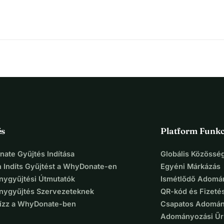
talent.
 We provide European benchmarks on gender equality in 
o share best practices. Simultaneously, we are increasing awareness of 
king organisations, and wide range of communities.
ng you will help us to conduct the 
2020 EWOB Gender Diversity 
ning and Digital Strategy Mentoring programs Diversity Toolkit 
 social change while improving general and business awareness of the 
és
Platform Funkc
ate Gyűjtés Indítása
Globális Közösség
 Indíts Gyűjtést a WhyDonate-en
Egyéni Márkázás
ygyűjtési Útmutatók
Ismétlődő Adomá
ygyűjtés Szervezeteknek
QR-kód és Fizeté
Bízz a WhyDonate-ben
Csapatos Adomán
Adományozási Űr