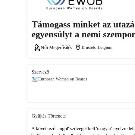
Támogass minket az utazás
egyensúlyt a nemi szempon
location_on
Női Megerősítés
Brussels, Belgium
Szervező
European Women on Boards
Gyűjtés Története
A következő 'angol' szöveget kell 'magyar' nyelvre le