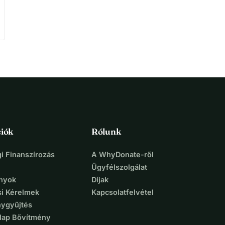
iók
Rólunk
i Finanszírozás
A WhyDonate-ről
Ügyfélszolgálat
nyok
Díjak
si Kérelmek
Kapcsolatfelvétel
ygyűjtés
lap Bővítmény