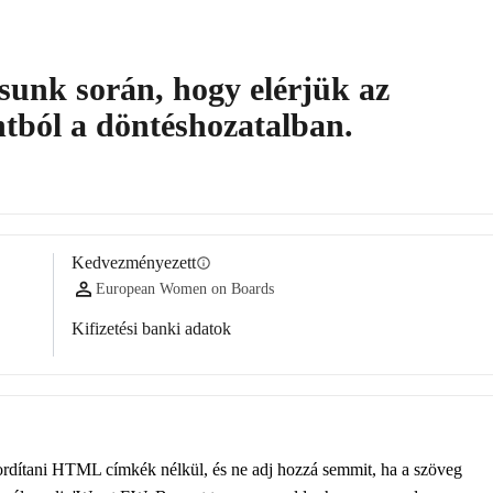
unk során, hogy elérjük az
tból a döntéshozatalban.
Kedvezményezett
info
European Women on Boards
Kifizetési banki adatok
fordítani HTML címkék nélkül, és ne adj hozzá semmit, ha a szöveg 