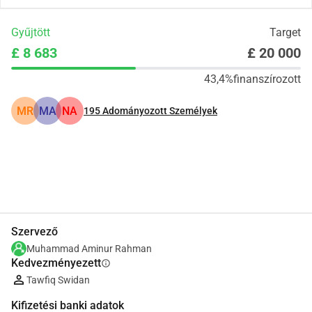
Gyűjtött
Target
£ 8 683
£ 20 000
43,4%
finanszírozott
MR
MA
NA
195
Adományozott Személyek
Megosztás
Adomány
Szervező
Muhammad Aminur Rahman
Kedvezményezett
info
Tawfiq Swidan
Kifizetési banki adatok