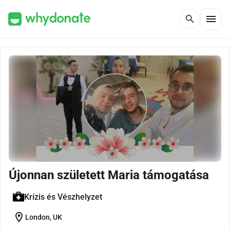
menu
search
Újonnan született Maria támogatása
Krízis és Vészhelyzet
location_on
London, UK