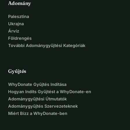
Adomány
Palesztina
Ukrajna
Árvíz
Földrengés
További Adománygyűjtési Kategóriák
Gyűjtés
WhyDonate Gyűjtés Indítása
Hogyan Indíts Gyűjtést a WhyDonate-en
Adománygyűjtési Útmutatók
Adománygyűjtés Szervezeteknek
Miért Bízz a WhyDonate-ben