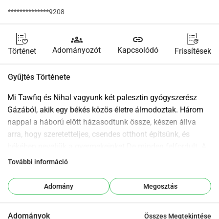
**************9208
groups
link
Adományozót
Kapcsolódó
Történet
Frissítések
Gyűjtés Története
Mi Tawfiq és Nihal vagyunk két palesztin gyógyszerész 
Gázából, akik egy békés közös életre álmodoztak. Három 
nappal a háború előtt házasodtunk össze, készen állva 
arra, hogy szeretetteljes, csendes otthont építsünk, és 
békében neveljük a gyermekeinket.De minden felfordult. A 
háború és a szülési szövődmények miatti aggodalmak 
További információ
miatt kénytelenek voltunk elhagyni Gázát. Az volt a tervünk, 
hogy a szülés után visszatérünk, de a határ hirtelen 
Adomány
Megosztás
lezárult, és egy olyan elképzelhetetlen helyzetben találtuk 
magunkat Egyiptomban.Most egy kis lakásban élünk, 
Adományok
Összes Megtekintése