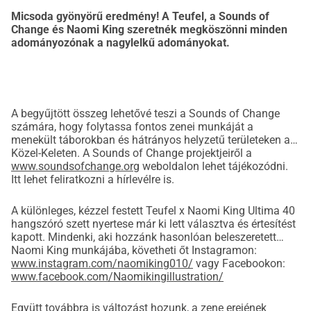
Micsoda gyönyörű eredmény! A Teufel, a Sounds of
Mindenki, aki a következő tíz napban ezen az oldalon 
Change és Naomi King szeretnék megköszönni minden
adományt küld a Sounds Of Change-nek, esélyt kap arra, 
adományozónak a nagylelkű adományokat.
hogy megnyerje ezt a teljesen egyedi hangszórókészletet!
A részvétel menete a következő:
A begyűjtött összeg lehetővé teszi a Sounds of Change
1. Adományozz május 31. és június 9. között ezen az 
számára, hogy folytassa fontos zenei munkáját a
menekült táborokban és hátrányos helyzetű területeken a
oldalon a Sounds Of Change-nek.
Közel-Keleten. A Sounds of Change projektjeiről a
www.soundsofchange.org
weboldalon lehet tájékozódni.
2. Hagyj legalább egy e-mail címet az adományodnál, ha 
Itt lehet feliratkozni a hírlevélre is.
szeretnél részt venni a hangszórókészletért folytatott 
sorsoláson, hogy kapcsolatba tudjunk lépni veled (névtelen 
A különleges, kézzel festett Teufel x Naomi King Ultima 40
hangszóró szett nyertese már ki lett választva és értesítést
adományok természetesen szintén elfogadottak, de nem 
kapott. Mindenki, aki hozzánk hasonlóan beleszeretett
vesznek részt a sorsoláson).
Naomi King munkájába, követheti őt Instagramon:
www.instagram.com/naomiking010/
vagy Facebookon:
www.facebook.com/Naomikingillustration/
3. A minimumadomány 5 . Minden egyes adományozott 
euróval egy alkalommal részt veszel a sorsolásban. Minél 
Együtt továbbra is változást hozunk, a zene erejének