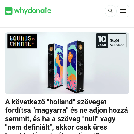
menu
search
A következő "holland" szöveget
fordítsa "magyarra" és ne adjon hozzá
semmit, és ha a szöveg "null" vagy
"nem definiált", akkor csak üres