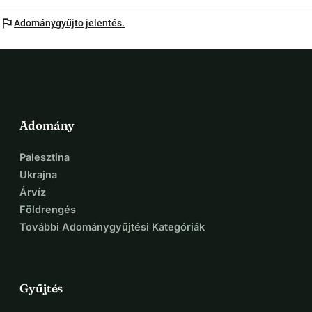
flag
Címlapkép: ©Niek Hage
Adománygyűjto jelentés.
Naomi munka közben: ©Rotterdam Stories
A Sounds of Change képei: ©SoundsofChange
Adomány
Palesztina
Ukrajna
Árvíz
Földrengés
További Adománygyűjtési Kategóriák
Gyűjtés