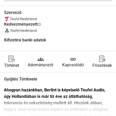
Szervező
Teufel Nederland
Kedvezményezett
info
Teufel Nederland
Kifizetési banki adatok
groups
link
Adományozót
Kapcsolódó
Történet
Frissítések
Gyűjtés Története
Ahogyan hazánkban, Berlint is képviselő Teufel Audio, 
úgy Hollandiában is már tíz éve az átláthatóság, 
tolerancia és sokszínűség mellett áll. Hiszünk abban, 
hogy a zene ereje képes ezeket az értékeket a világban 
elterjeszteni. Ezért együttműködést alakítottunk ki Naomi 