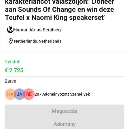
karakterláncot válaszoljon: 'Doneer
aan Sounds Of Change en win deze
Teufel x Naomi King speakerset'
Humanitárius Segítség
location_on
Netherlands, Netherlands
Gyűjtött
€ 2 725
Zárva
HA
JA
RE
207
Adományozott Személyek
Megosztás
Adomány