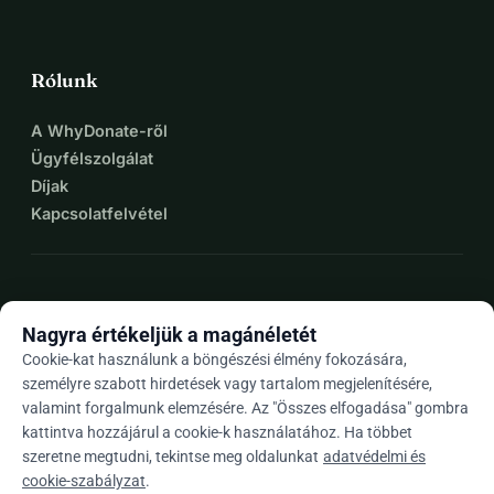
Rólunk
A WhyDonate-ről
Ügyfélszolgálat
Díjak
Kapcsolatfelvétel
expand_more
További források
Nagyra értékeljük a magánéletét
Cookie-kat használunk a böngészési élmény fokozására,
személyre szabott hirdetések vagy tartalom megjelenítésére,
valamint forgalmunk elemzésére. Az "Összes elfogadása" gombra
arrow_drop_down
Hu
kattintva hozzájárul a cookie-k használatához. Ha többet
szeretne megtudni, tekintse meg oldalunkat
adatvédelmi és
★★★★★
4,9 / 5 több mint 500 értékelés alapján
cookie-szabályzat
.