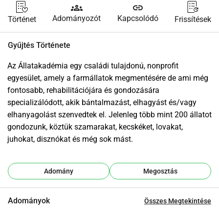
groups
link
Adományozót
Kapcsolódó
Történet
Frissítések
Gyűjtés Története
Az Állatakadémia egy családi tulajdonú, nonprofit 
egyesület, amely a farmállatok megmentésére de ami még 
fontosabb, rehabilitációjára és gondozására 
specializálódott, akik bántalmazást, elhagyást és/vagy 
elhanyagolást szenvedtek el. Jelenleg több mint 200 állatot 
gondozunk, köztük szamarakat, kecskéket, lovakat, 
juhokat, disznókat és még sok mást.
Adomány
Megosztás
Adományok
Összes Megtekintése