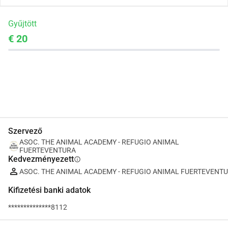
Gyűjtött
€ 20
Megosztás
Adomány
Szervező
ASOC. THE ANIMAL ACADEMY - REFUGIO ANIMAL
FUERTEVENTURA
Kedvezményezett
info
ASOC. THE ANIMAL ACADEMY - REFUGIO ANIMAL FUERTEVENT
Kifizetési banki adatok
**************8112