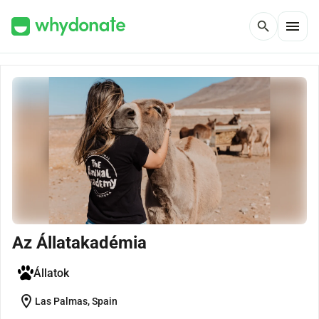
menu
search
Az Állatakadémia
Állatok
location_on
Las Palmas, Spain