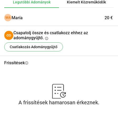
Legutóbbi Adományok
Kiemelt Közreműködők
María
20 €
MA
Csapatolj össze és csatlakozz ehhez az
adománygyűjtő.
info
Csatlakozás Adománygyűjtő
Frissítések
info
A frissítések hamarosan érkeznek.