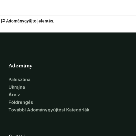
flag
Adománygyűjto jelentés.
Adomány
Palesztina
Ukrajna
Árvíz
Földrengés
További Adománygyűjtési Kategóriák