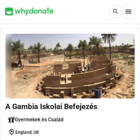
menu
search
A Gambia Iskolai Befejezés
Gyermekek és Család
location_on
England, UK