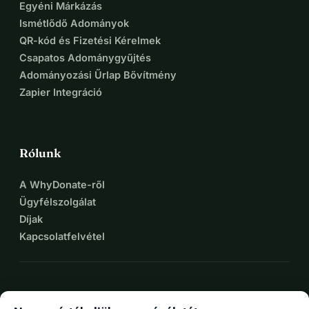
Egyéni Márkázás
Ismétlődő Adományok
QR-kód és Fizetési Kérelmek
Csapatos Adománygyűjtés
Adományozási Űrlap Bővítmény
Zapier Integráció
Rólunk
A WhyDonate-ről
Ügyfélszolgálat
Díjak
Kapcsolatfelvétel
expand_more
További források