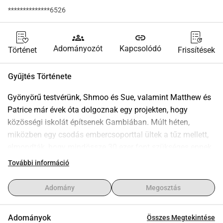
**************6526
groups
link
Adományozót
Kapcsolódó
Történet
Frissítések
Gyűjtés Története
Gyönyörű testvérünk, Shmoo és Sue, valamint Matthew és 
Patrice már évek óta dolgoznak egy projekten, hogy 
közösségi iskolát építsenek Gambiában. Múlt héten, 
miközben egy csodás embercsoporttal ültek a tűz mellett, 
elmondták, hogy mindössze 30 ezer font szükséges ennek 
a csodálatos projektnek a befejezéséhez, amely már jól 
További információ
halad, nézd meg itt a haladásukat eddig.
https://www.gibc.love/
Adomány
Megosztás
Kérem minden barátomat, ismerősömet, kollégámat és 
családomat, hogy osszák meg ezt a jótékonysági gyűjtést, 
Adományok
Összes Megtekintése
és kérjétek meg barátaitokat, családtagjaitokat is, hogy 