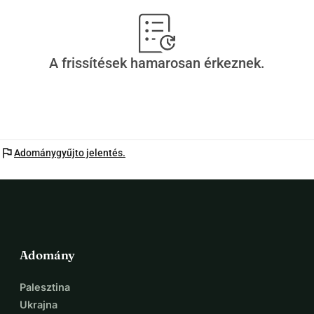
regisztrált jótékonysági szervezet, 
GIVING IT BACK COMMUNITY
A frissítések hamarosan érkeznek.
számlájára kerül
Jótékonysági szám: 1165653
flag
Adománygyűjto jelentés.
Adomány
Palesztina
Ukrajna