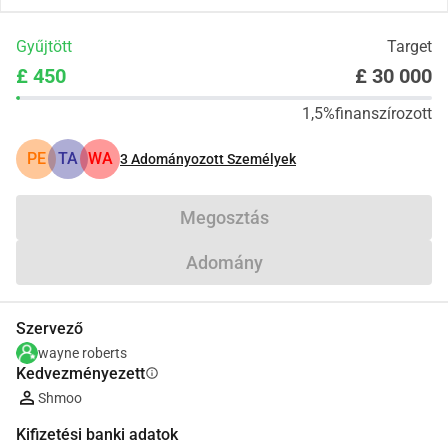
Gyűjtött
Target
£ 450
£ 30 000
1,5%
finanszírozott
PE
TA
WA
3
Adományozott Személyek
Megosztás
Adomány
Szervező
wayne roberts
Kedvezményezett
info
Shmoo
Kifizetési banki adatok