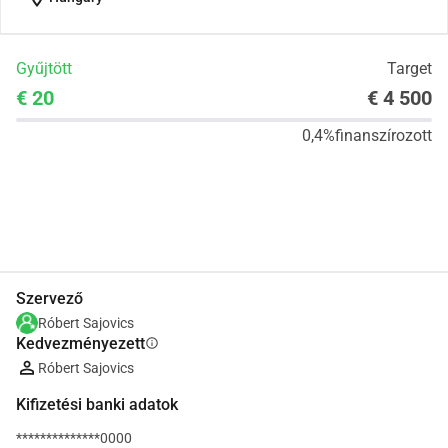
Gyűjtött
Target
€ 20
€ 4 500
0,4%
finanszírozott
Megosztás
Adomány
Szervező
Róbert Sajovics
Kedvezményezett
info
Róbert Sajovics
Kifizetési banki adatok
**************0000