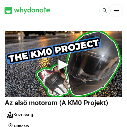
menu
search
Az első motorom (A KM0 Projekt)
Közösség
location_on
Hungary